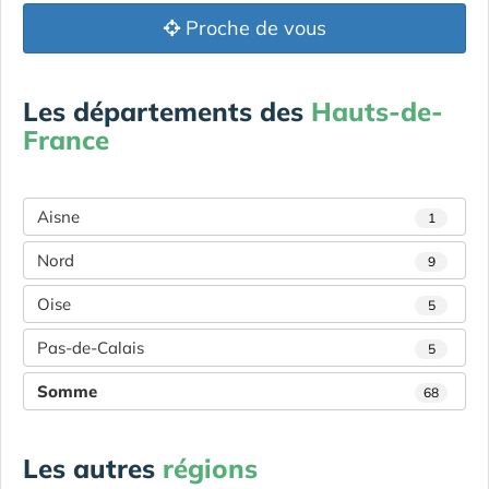
Proche de vous
Les départements des
Hauts-de-
France
Aisne
1
Nord
9
Oise
5
Pas-de-Calais
5
Somme
68
Les autres
régions