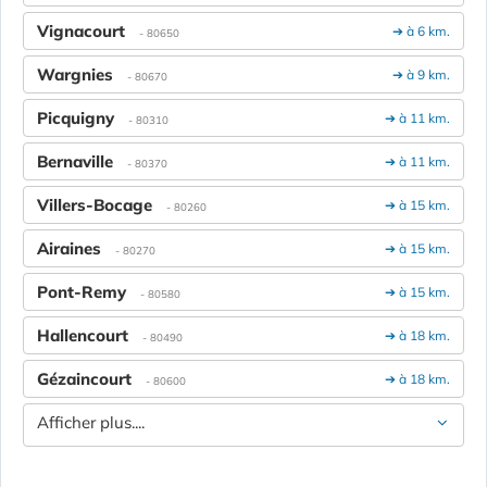
Vignacourt
➔ à 6 km.
- 80650
Wargnies
➔ à 9 km.
- 80670
Picquigny
➔ à 11 km.
- 80310
Bernaville
➔ à 11 km.
- 80370
Villers-Bocage
➔ à 15 km.
- 80260
Airaines
➔ à 15 km.
- 80270
Pont-Remy
➔ à 15 km.
- 80580
Hallencourt
➔ à 18 km.
- 80490
Gézaincourt
➔ à 18 km.
- 80600
Afficher plus....