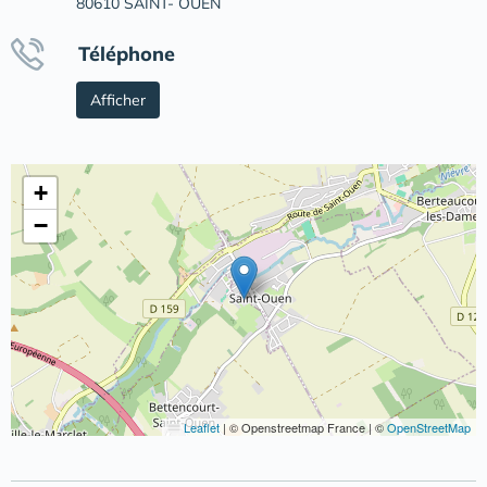
80610 SAINT- OUEN
Téléphone
Afficher
+
−
Leaflet
|
© Openstreetmap France | ©
OpenStreetMap