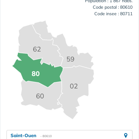
Population : 1 867 habs.
Code postal : 80610
Code insee : 80711
62
59
80
02
60
Saint-Ouen
- 80610