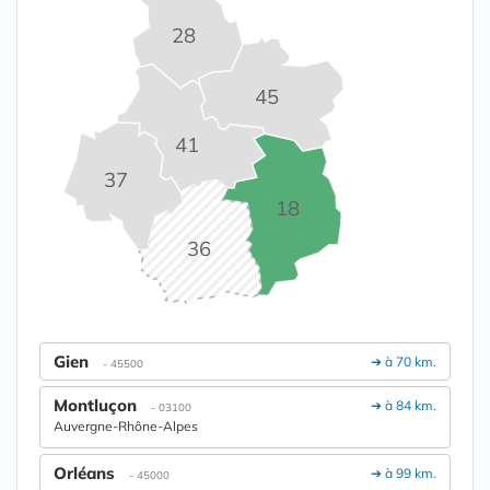
28
45
41
37
18
36
Gien
➔ à 70 km.
- 45500
Montluçon
➔ à 84 km.
- 03100
Auvergne-Rhône-Alpes
Orléans
➔ à 99 km.
- 45000