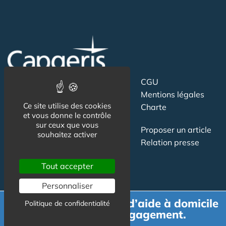
Suivez-nous
CGU
Mentions légales
Ce site utilise des cookies
Charte
et vous donne le contrôle
sur ceux que vous
Contact
Proposer un article
souhaitez activer
Newsletter
Relation presse
Publicité
Tout accepter
Personnaliser
Demande de devis d’aide à domicile
Politique de confidentialité
gratuit et sans engagement.
Actualité