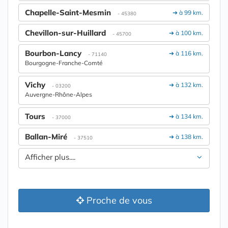
Chapelle-Saint-Mesmin
➔ à 99 km.
- 45380
Chevillon-sur-Huillard
➔ à 100 km.
- 45700
Bourbon-Lancy
➔ à 116 km.
- 71140
Bourgogne-Franche-Comté
Vichy
➔ à 132 km.
- 03200
Auvergne-Rhône-Alpes
Tours
➔ à 134 km.
- 37000
Ballan-Miré
➔ à 138 km.
- 37510
Afficher plus....
Proche de vous