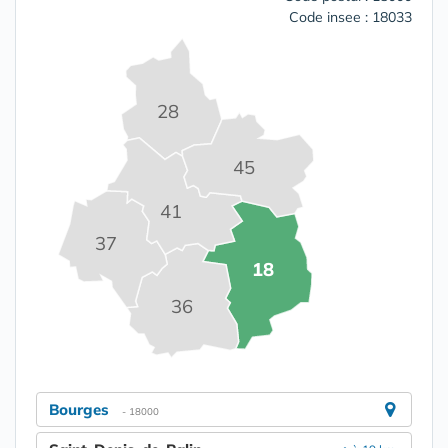
Code insee : 18033
28
45
41
37
18
36
Bourges
- 18000