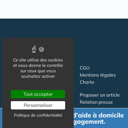
Ce site utilise des cookies
et vous donne le contrôle
Suivez-nous
CGU
sur ceux que vous
Mentions légales
souhaitez activer
Charte
Tout accepter
Contact
Proposer un article
Newsletter
Relation presse
Personnaliser
Publicité
Demande de devis d’aide à domicile
Politique de confidentialité
gratuit et sans engagement.