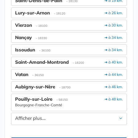
Saint-Denis-de-Palin
➔ à 19 km.
- 18130
Lury-sur-Arnon
➔ à 26 km.
- 18120
Vierzon
➔ à 30 km.
- 18100
Nançay
➔ à 34 km.
- 18330
Issoudun
➔ à 34 km.
- 36100
Saint-Amand-Montrond
➔ à 40 km.
- 18200
Vatan
➔ à 44 km.
- 36150
Aubigny-sur-Nère
➔ à 46 km.
- 18700
Pouilly-sur-Loire
➔ à 48 km.
- 58150
Bourgogne-Franche-Comté
Afficher plus....