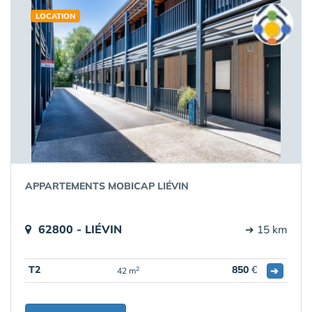
LOCATION
APPARTEMENTS MOBICAP LIÉVIN
62800 - LIÉVIN
➔ 15 km
T2
850
€
➔
2
42 m