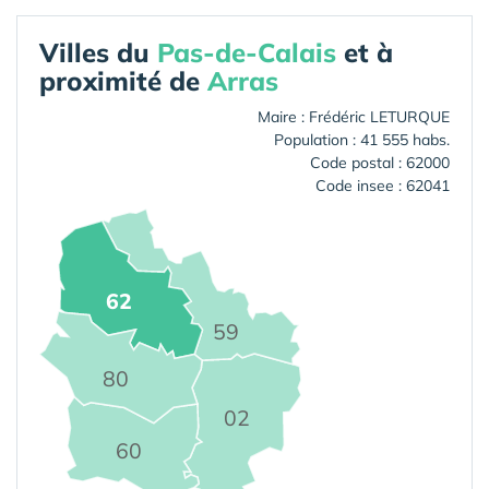
Villes du
Pas-de-Calais
et à
proximité de
Arras
Maire : Frédéric LETURQUE
Population : 41 555 habs.
Code postal : 62000
Code insee : 62041
62
59
80
02
60