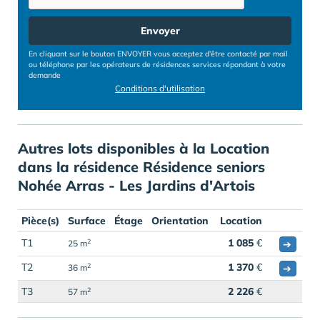
Envoyer
En cliquant sur le bouton ENVOYER vous acceptez d’être contacté par mail
ou téléphone par les opérateurs de résidences services répondant à votre
demande
Conditions d'utilisation
Autres lots disponibles à la Location
dans la résidence Résidence seniors
Nohée Arras - Les Jardins d'Artois
Pièce(s)
Surface
Étage
Orientation
Location
T1
1 085
€
2
➔
25 m
T2
1 370
€
2
➔
36 m
T3
2 226
€
2
57 m