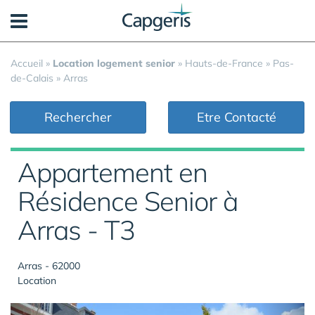
Panneau de gestion des cookies
Accueil
»
Location logement senior
»
Hauts-de-France
»
Pas-
de-Calais
»
Arras
Rechercher
Etre Contacté
Appartement en
Résidence Senior à
Arras - T3
Arras - 62000
Location