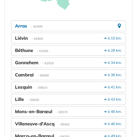
Arras
- 62000
Liévin
➔ à 15 km.
- 62800
Béthune
➔ à 28 km.
- 62400
Gonnehem
➔ à 34 km.
- 62920
Cambrai
➔ à 36 km.
- 59400
Lesquin
➔ à 41 km.
- 59810
Lille
➔ à 43 km.
- 59000
Mons-en-Barœul
➔ à 46 km.
- 59370
Villeneuve-d'Ascq
➔ à 46 km.
- 59491
Marcq-en-Barœul
➔ à 49 km.
- 59700