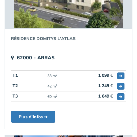
RÉSIDENCE DOMITYS L'ATLAS
62000 - ARRAS
T1
1 099
€
➔
2
33 m
T2
1 249
€
➔
2
42 m
T3
1 649
€
➔
2
60 m
Plus d'infos ➔