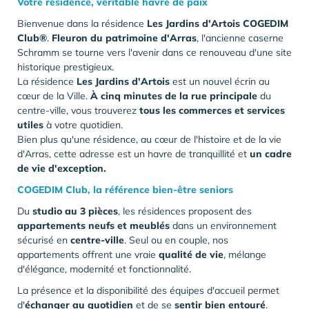
Votre résidence, véritable havre de paix
Bienvenue dans la résidence
Les Jardins d'Artois COGEDIM
Club®
.
Fleuron du patrimoine d'Arras
, l'ancienne caserne
Schramm se tourne vers l'avenir dans ce renouveau d'une site
historique prestigieux.
La résidence
Les Jardins d'Artois
est un nouvel écrin au
cœur de la Ville.
À cinq minutes de la rue principale
du
centre-ville, vous trouverez
tous les commerces et services
utiles
à votre quotidien.
Bien plus qu'une résidence, au cœur de l'histoire et de la vie
d'Arras, cette adresse est un havre de tranquillité et
un cadre
de vie d'exception.
COGEDIM Club, la référence bien-être seniors
Du
studio au 3 pièces
, les résidences proposent des
appartements neufs et meublés
dans un environnement
sécurisé en
centre-ville
. Seul ou en couple, nos
appartements offrent une vraie
qualité de vie
, mélange
d'élégance, modernité et fonctionnalité.
La présence et la disponibilité des équipes d'accueil permet
d'
échanger au quotidien
et de se
sentir bien entouré
.