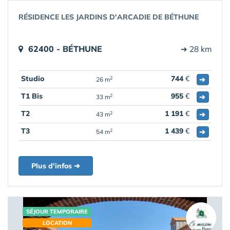
RÉSIDENCE LES JARDINS D'ARCADIE DE BÉTHUNE
62400 - BÉTHUNE
➔ 28 km
Studio
744
€
➔
2
26 m
T1 Bis
955
€
➔
2
33 m
T2
1 191
€
➔
2
43 m
T3
1 439
€
➔
2
54 m
Plus d'infos ➔
SÉJOUR TEMPORAIRE
LOCATION