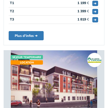
T1
1 199
€
➔
T2
1 399
€
➔
T3
1 819
€
➔
Plus d'infos ➔
SÉJOUR TEMPORAIRE
LOCATION