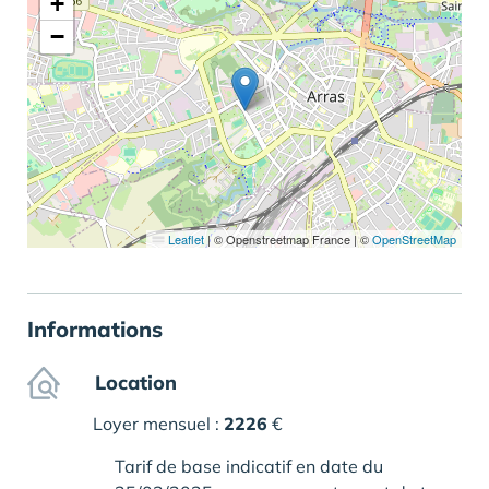
+
−
Leaflet
|
© Openstreetmap France | ©
OpenStreetMap
Informations
Location
Loyer mensuel :
2226
€
Tarif de base indicatif en date du