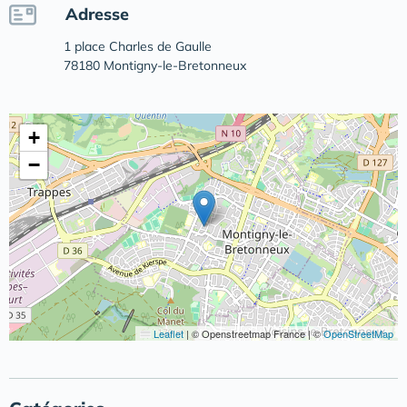
Adresse
1 place Charles de Gaulle
78180 Montigny-le-Bretonneux
+
−
Leaflet
|
© Openstreetmap France | ©
OpenStreetMap