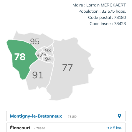
Maire : Lorrain MERCKAERT
Population : 32 575 habs.
Code postal : 78180
Code insee : 78423
95
93
78
75
92
94
77
91
Montigny-le-Bretonneux
- 78180
Élancourt
➔ à 5 km.
- 78990