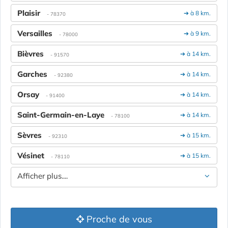
Plaisir
➔ à 8 km.
- 78370
Versailles
➔ à 9 km.
- 78000
Bièvres
➔ à 14 km.
- 91570
Garches
➔ à 14 km.
- 92380
Orsay
➔ à 14 km.
- 91400
Saint-Germain-en-Laye
➔ à 14 km.
- 78100
Sèvres
➔ à 15 km.
- 92310
Vésinet
➔ à 15 km.
- 78110
Afficher plus....
Proche de vous