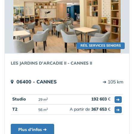
RÉS. SERVICES SENIORS
LES JARDINS D'ARCADIE II - CANNES II
06400 - CANNES
➔ 105 km
Studio
192 603
€
➔
2
29 m
T2
A partir de
367 653
€
➔
2
56 m
Plus d'infos ➔