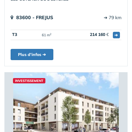
83600 - FREJUS
➔ 79 km
T3
214 160
€
➔
2
61 m
Plus d'infos ➔
INVESTISSEMENT