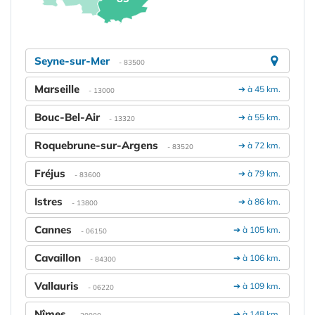
Seyne-sur-Mer
- 83500
Marseille
➔ à 45 km.
- 13000
Bouc-Bel-Air
➔ à 55 km.
- 13320
Roquebrune-sur-Argens
➔ à 72 km.
- 83520
Fréjus
➔ à 79 km.
- 83600
Istres
➔ à 86 km.
- 13800
Cannes
➔ à 105 km.
- 06150
Cavaillon
➔ à 106 km.
- 84300
Vallauris
➔ à 109 km.
- 06220
Nîmes
➔ à 148 km.