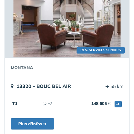
RÉS. SERVICES SENIORS
MONTANA
13320 - BOUC BEL AIR
➔ 55 km
T1
148 605
€
➔
2
32 m
Plus d'infos ➔