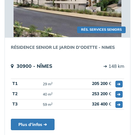
RÉS. SERVICES SENIORS
RÉSIDENCE SENIOR LE JARDIN D'ODETTE - NIMES
30900 - NÎMES
➔ 148 km
T1
205 200
€
➔
2
29 m
T2
253 200
€
➔
2
40 m
T3
326 400
€
➔
2
59 m
Plus d'infos ➔