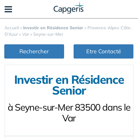
Panneau de gestion des cookies
Accueil
»
Investir en Résidence Senior
»
Provence-Alpes-Côte-
D'Azur
»
Var
»
Seyne-sur-Mer
Rechercher
Etre Contacté
Investir en Résidence
Senior
à Seyne-sur-Mer 83500 dans le
Var