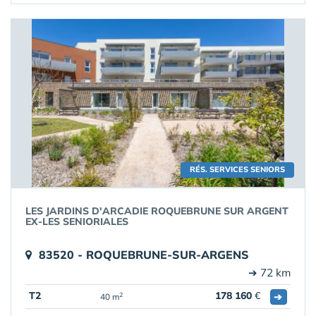
RÉS. SERVICES SENIORS
LES JARDINS D'ARCADIE ROQUEBRUNE SUR ARGENT
EX-LES SENIORIALES
83520 - ROQUEBRUNE-SUR-ARGENS
➔ 72 km
T2
178 160
€
➔
2
40 m