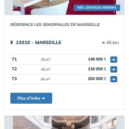
RÉS. SERVICES SENIORS
RÉSIDENCE LES SENIORIALES DE MARSEILLE
13010 - MARSEILLE
➔ 45 km
T1
148 000
€
➔
2
35 m
T2
118 000
€
➔
2
45 m
T3
250 000
€
➔
2
60 m
Plus d'infos ➔