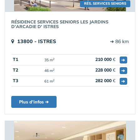
RÉS. SERVICES SENIORS
RÉSIDENCE SERVICES SENIORS LES JARDINS
D'ARCADIE D' ISTRES
13800 - ISTRES
➔ 86 km
T1
210 000
€
➔
2
35 m
T2
228 000
€
➔
2
46 m
T3
282 000
€
➔
2
61 m
Plus d'infos ➔