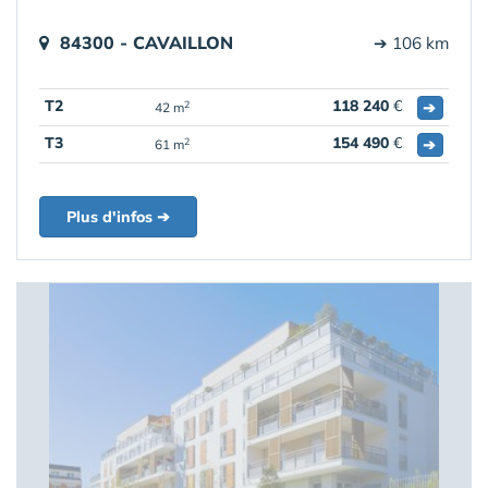
84300 - CAVAILLON
➔ 106 km
T2
118 240
€
➔
2
42 m
T3
154 490
€
➔
2
61 m
Plus d'infos ➔