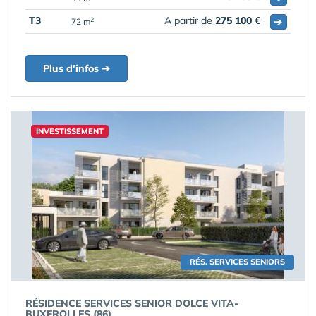
T3
A partir de
275 100
€
➔
2
72 m
Plus d'infos ➔
INVESTISSEMENT
RÉS. SERVICES SENIORS
RÉSIDENCE SERVICES SENIOR DOLCE VITA-
BUXEROLLES (86)