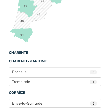
24
33
47
40
64
CHARENTE
CHARENTE-MARITIME
Rochelle
3
Tremblade
1
CORRÈZE
Brive-la-Gaillarde
2