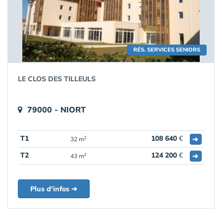
RÉS. SERVICES SENIORS
LE CLOS DES TILLEULS
79000 - NIORT
T1
108 640
€
➔
2
32 m
T2
124 200
€
➔
2
43 m
Plus d'infos ➔