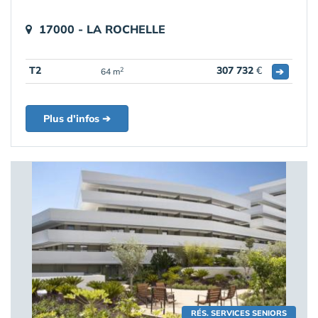
17000 - LA ROCHELLE
T2
307 732
€
➔
2
64 m
Plus d'infos ➔
RÉS. SERVICES SENIORS