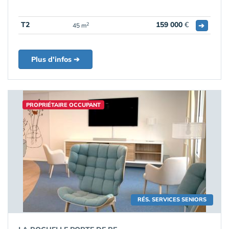
T2
159 000
€
➔
2
45 m
Plus d'infos ➔
PROPRIÉTAIRE OCCUPANT
RÉS. SERVICES SENIORS