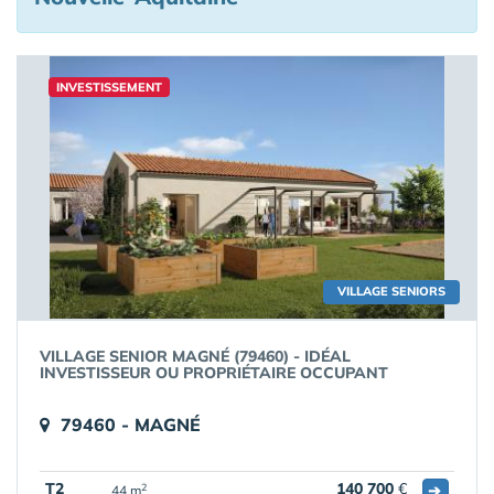
INVESTISSEMENT
VILLAGE SENIORS
VILLAGE SENIOR MAGNÉ (79460) - IDÉAL
INVESTISSEUR OU PROPRIÉTAIRE OCCUPANT
79460 - MAGNÉ
T2
140 700
€
➔
2
44 m