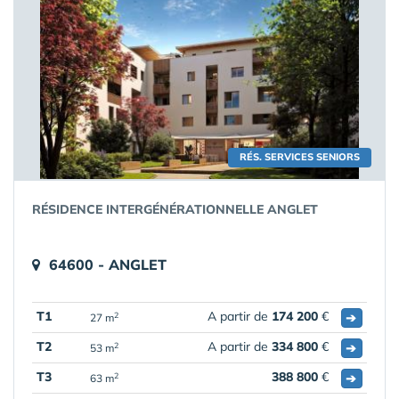
RÉS. SERVICES SENIORS
RÉSIDENCE INTERGÉNÉRATIONNELLE ANGLET
64600 - ANGLET
T1
A partir de
174 200
€
➔
2
27 m
T2
A partir de
334 800
€
➔
2
53 m
T3
388 800
€
➔
2
63 m