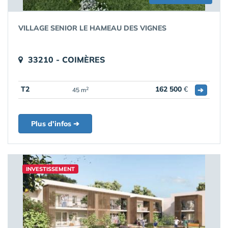
VILLAGE SENIOR LE HAMEAU DES VIGNES
33210 - COIMÈRES
T2
162 500
€
➔
2
45 m
Plus d'infos ➔
INVESTISSEMENT