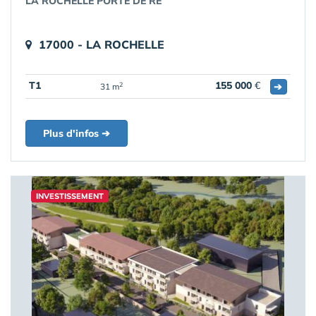
LA ROCHELLE PORTE DE RE
17000 - LA ROCHELLE
T1
155 000
€
➔
2
31 m
Plus d'infos ➔
INVESTISSEMENT