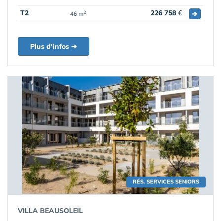
T2
226 758
€
➔
2
46 m
Plus d'infos ➔
RÉS. SERVICES SENIORS
VILLA BEAUSOLEIL