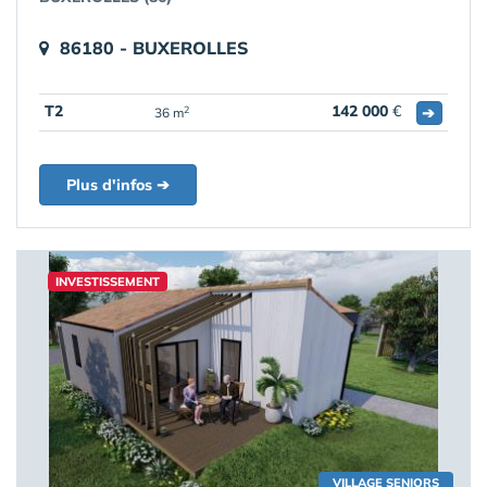
86180 - BUXEROLLES
T2
142 000
€
➔
2
36 m
Plus d'infos ➔
INVESTISSEMENT
VILLAGE SENIORS