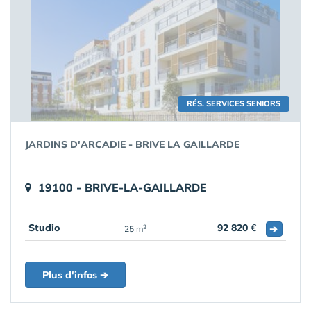
RÉS. SERVICES SENIORS
JARDINS D'ARCADIE - BRIVE LA GAILLARDE
19100 - BRIVE-LA-GAILLARDE
Studio
92 820
€
➔
2
25 m
Plus d'infos ➔