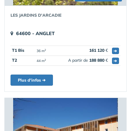
LES JARDINS D'ARCADIE
64600 - ANGLET
T1 Bis
161 120
€
➔
2
36 m
T2
A partir de
188 880
€
➔
2
44 m
Plus d'infos ➔