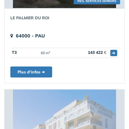
RÉS. SERVICES SENIORS
LE PALMIER DU ROI
64000 - PAU
T3
143 422
€
➔
2
60 m
Plus d'infos ➔