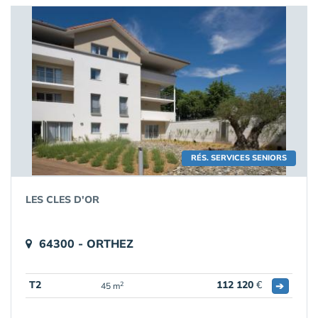
RÉS. SERVICES SENIORS
LES CLES D'OR
64300 - ORTHEZ
T2
112 120
€
➔
2
45 m