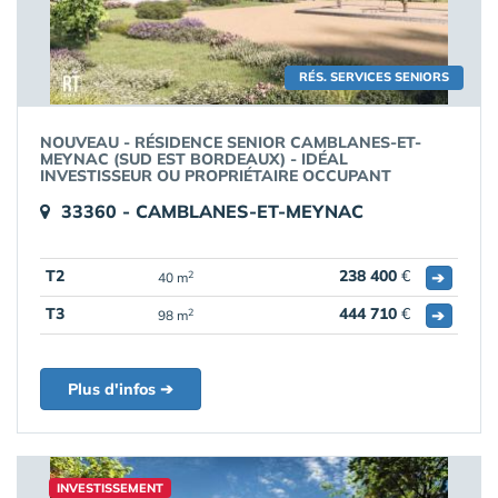
RÉS. SERVICES SENIORS
NOUVEAU - RÉSIDENCE SENIOR CAMBLANES-ET-
MEYNAC (SUD EST BORDEAUX) - IDÉAL
INVESTISSEUR OU PROPRIÉTAIRE OCCUPANT
33360 - CAMBLANES-ET-MEYNAC
T2
238 400
€
➔
2
40 m
T3
444 710
€
➔
2
98 m
Plus d'infos ➔
INVESTISSEMENT