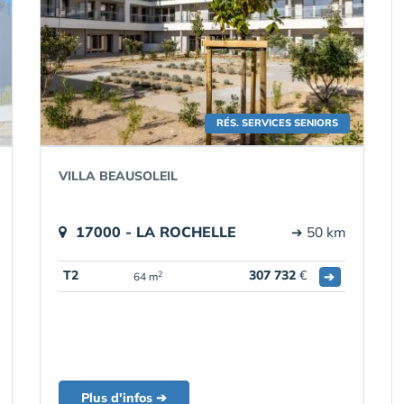
RÉS. SERVICES SENIORS
VILLA BEAUSOLEIL
17000 - LA ROCHELLE
➔ 50 km
T2
307 732
€
➔
2
64 m
Plus d'infos ➔