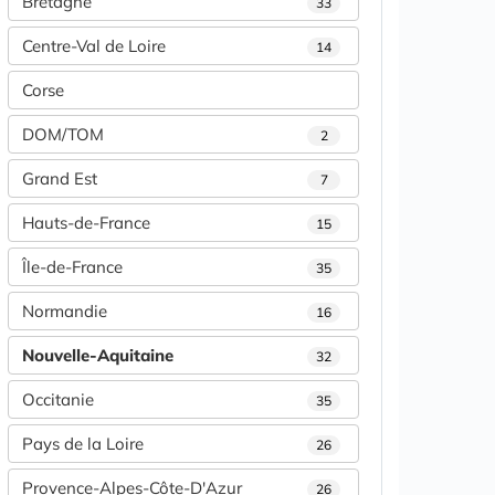
Bretagne
33
Centre-Val de Loire
14
Corse
DOM/TOM
2
Grand Est
7
Hauts-de-France
15
Île-de-France
35
Normandie
16
Nouvelle-Aquitaine
32
Occitanie
35
Pays de la Loire
26
Provence-Alpes-Côte-D'Azur
26