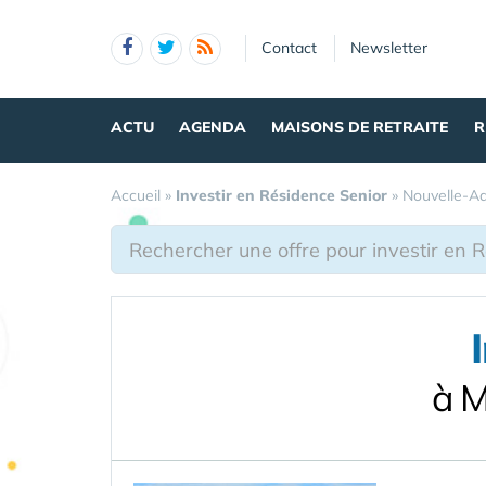
Panneau de gestion des cookies
Contact
Newsletter
ACTU
AGENDA
MAISONS DE RETRAITE
R
Accueil
»
Investir en Résidence Senior
»
Nouvelle-Aq
à M