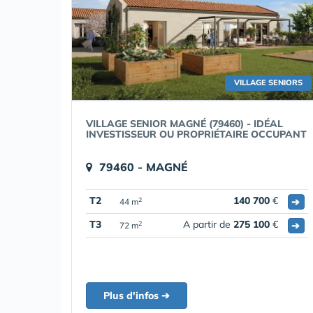
VILLAGE SENIORS
VILLAGE SENIOR MAGNÉ (79460) - IDÉAL
INVESTISSEUR OU PROPRIÉTAIRE OCCUPANT
79460 - MAGNÉ
T2
140 700
€
➔
2
44 m
T3
A partir de
275 100
€
➔
2
72 m
Plus d'infos ➔