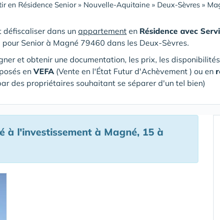
tir en Résidence Senior
»
Nouvelle-Aquitaine
»
Deux-Sèvres
»
Mag
et défiscaliser dans un
appartement
en
Résidence avec Servi
e pour Senior
à Magné 79460 dans les Deux-Sèvres
.
gner et obtenir une documentation, les prix, les disponibilité
oposés en
VEFA
(V
ente en l'État Futur d'Achèvement ) ou en
r
par des propriétaires souhaitant se séparer d'un tel bien)
 à l'investissement à Magné, 15 à