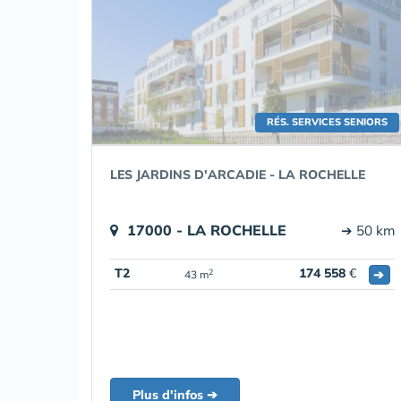
RÉS. SERVICES SENIORS
LES JARDINS D'ARCADIE - LA ROCHELLE
17000 - LA ROCHELLE
➔ 50 km
T2
174 558
€
➔
2
43 m
Plus d'infos ➔