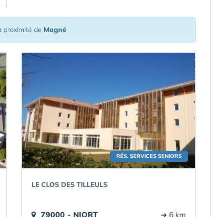
 proximité de
Magné
RÉS. SERVICES SENIORS
LE CLOS DES TILLEULS
79000 - NIORT
➔ 6 km