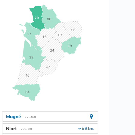
79
86
23
17
87
16
19
24
33
47
40
64
Magné
- 79460
Niort
➔ à 6 km.
- 79000