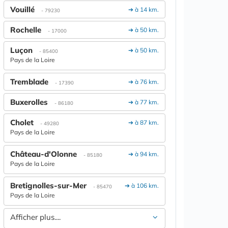
Vouillé
➔ à 14 km.
- 79230
Rochelle
➔ à 50 km.
- 17000
Luçon
➔ à 50 km.
- 85400
Pays de la Loire
Tremblade
➔ à 76 km.
- 17390
Buxerolles
➔ à 77 km.
- 86180
Cholet
➔ à 87 km.
- 49280
Pays de la Loire
Château-d'Olonne
➔ à 94 km.
- 85180
Pays de la Loire
Bretignolles-sur-Mer
➔ à 106 km.
- 85470
Pays de la Loire
Afficher plus....