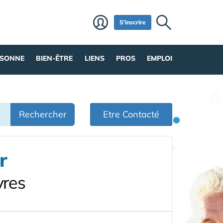
S'inscrire
RSONNE
BIEN-ÊTRE
LIENS
PROS
EMPLOI
Rechercher
Etre Contacté
r
vres