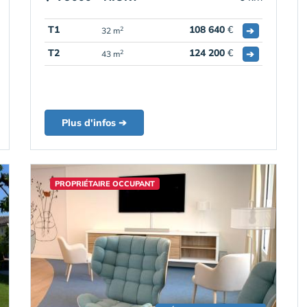
T1
108 640
€
➔
2
32 m
T2
124 200
€
➔
2
43 m
Plus d'infos ➔
PROPRIÉTAIRE OCCUPANT