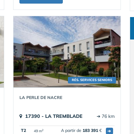
RÉS. SERVICES SENIORS
LA PERLE DE NACRE
17390 - LA TREMBLADE
➔ 76 km
T2
A partir de
183 391
€
➔
2
49 m