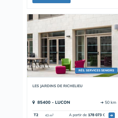
RÉS. SERVICES SENIORS
LES JARDINS DE RICHELIEU
85400 - LUCON
➔ 50 km
T2
A partir de
178 073
€
➔
2
43 m