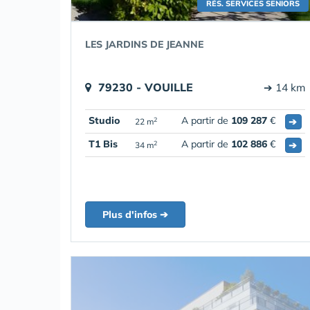
RÉS. SERVICES SENIORS
LES JARDINS DE JEANNE
79230 - VOUILLE
➔ 14 km
Studio
A partir de
109 287
€
➔
2
22 m
T1 Bis
A partir de
102 886
€
➔
2
34 m
Plus d'infos ➔