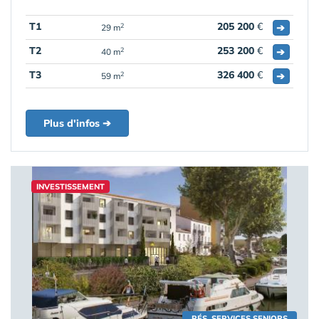
T1
205 200
€
➔
2
29 m
T2
253 200
€
➔
2
40 m
T3
326 400
€
➔
2
59 m
Plus d'infos ➔
INVESTISSEMENT
RÉS. SERVICES SENIORS