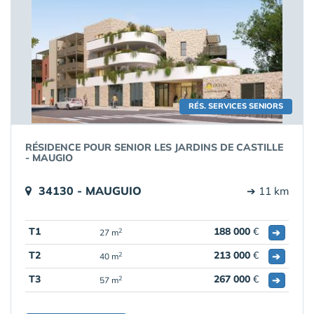
RÉS. SERVICES SENIORS
RÉSIDENCE POUR SENIOR LES JARDINS DE CASTILLE
- MAUGIO
34130 - MAUGUIO
➔ 11 km
T1
188 000
€
➔
2
27 m
T2
213 000
€
➔
2
40 m
T3
267 000
€
➔
2
57 m