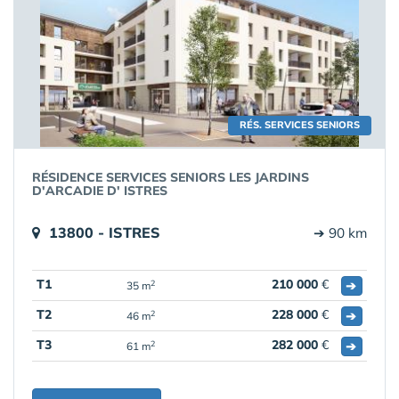
RÉS. SERVICES SENIORS
RÉSIDENCE SERVICES SENIORS LES JARDINS
D'ARCADIE D' ISTRES
13800 - ISTRES
➔ 90 km
T1
210 000
€
➔
2
35 m
T2
228 000
€
➔
2
46 m
T3
282 000
€
➔
2
61 m