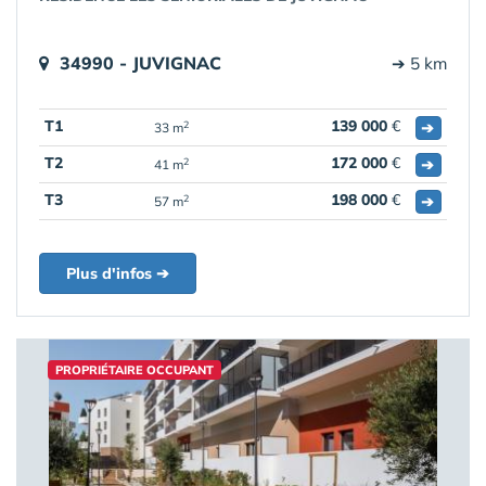
34990 - JUVIGNAC
➔ 5 km
T1
139 000
€
➔
2
33 m
T2
172 000
€
➔
2
41 m
T3
198 000
€
➔
2
57 m
Plus d'infos ➔
PROPRIÉTAIRE OCCUPANT