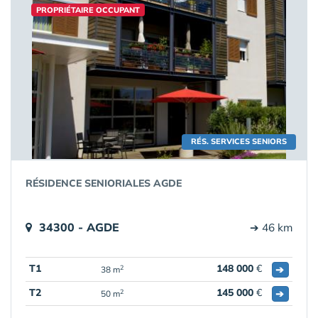
PROPRIÉTAIRE OCCUPANT
RÉS. SERVICES SENIORS
RÉSIDENCE SENIORIALES AGDE
34300 - AGDE
➔ 46 km
T1
148 000
€
➔
2
38 m
T2
145 000
€
➔
2
50 m