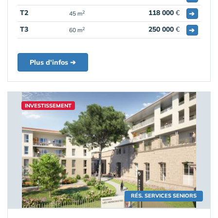
T2
118 000
€
➔
2
45 m
T3
250 000
€
➔
2
60 m
Plus d'infos ➔
INVESTISSEMENT
RÉS. SERVICES SENIORS