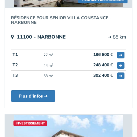
RÉSIDENCE POUR SENIOR VILLA CONSTANCE -
NARBONNE
11100 - NARBONNE
➔ 85 km
T1
196 800
€
➔
2
27 m
T2
248 400
€
➔
2
44 m
T3
302 400
€
➔
2
58 m
Plus d'infos ➔
INVESTISSEMENT