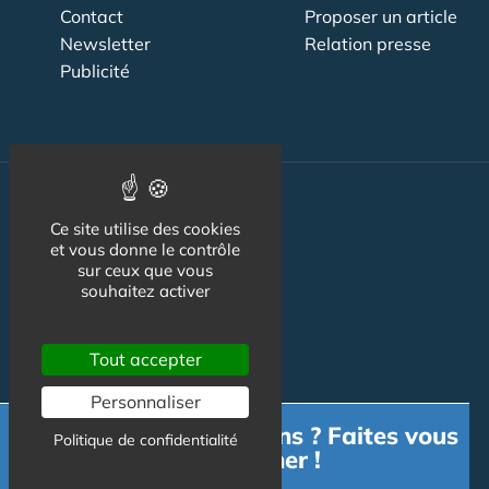
Contact
Proposer un article
Newsletter
Relation presse
Publicité
Actualité
Ce site utilise des cookies
et vous donne le contrôle
Maisons de retraite
sur ceux que vous
souhaitez activer
Résidences Service
Liens Utiles
Tout accepter
Services à la personne
Personnaliser
Logement Senior
Besoin d'informations ? Faites vous
Politique de confidentialité
Bien-être
accompagner !