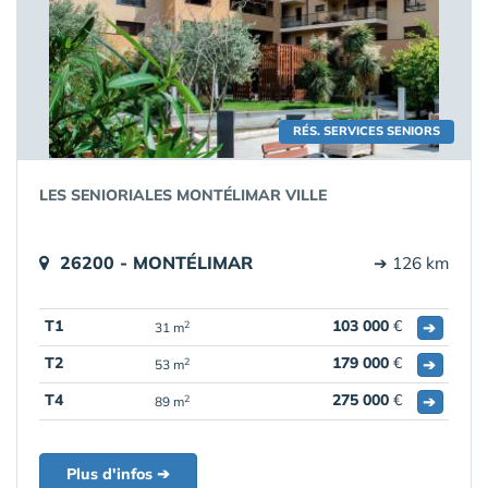
RÉS. SERVICES SENIORS
LES SENIORIALES MONTÉLIMAR VILLE
26200 - MONTÉLIMAR
➔ 126 km
T1
103 000
€
➔
2
31 m
T2
179 000
€
➔
2
53 m
T4
275 000
€
➔
2
89 m
Plus d'infos ➔