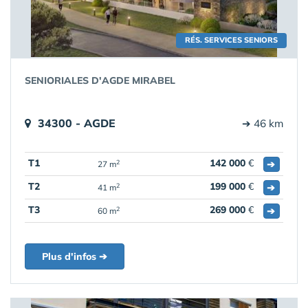
RÉS. SERVICES SENIORS
SENIORIALES D'AGDE MIRABEL
34300 - AGDE
➔ 46 km
T1
142 000
€
➔
2
27 m
T2
199 000
€
➔
2
41 m
T3
269 000
€
➔
2
60 m
Plus d'infos ➔