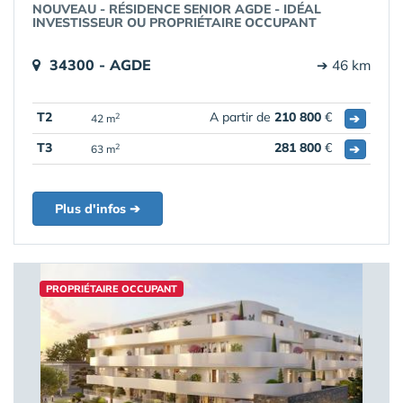
NOUVEAU - RÉSIDENCE SENIOR AGDE - IDÉAL
INVESTISSEUR OU PROPRIÉTAIRE OCCUPANT
34300 - AGDE
➔ 46 km
T2
A partir de
210 800
€
➔
2
42 m
T3
281 800
€
➔
2
63 m
Plus d'infos ➔
PROPRIÉTAIRE OCCUPANT