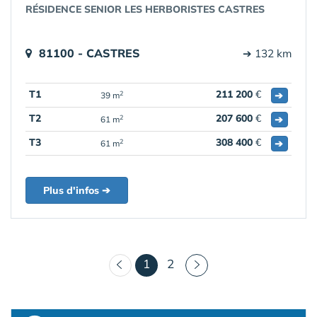
RÉSIDENCE SENIOR LES HERBORISTES CASTRES
81100 - CASTRES
➔ 132 km
T1
211 200
€
➔
2
39 m
T2
207 600
€
➔
2
61 m
T3
308 400
€
➔
2
61 m
Plus d'infos ➔
(courant)
1
2