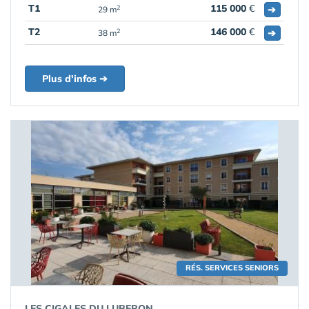
T1
115 000
€
➔
2
29 m
T2
146 000
€
➔
2
38 m
Plus d'infos ➔
RÉS. SERVICES SENIORS
LES CIGALES DU LUBERON