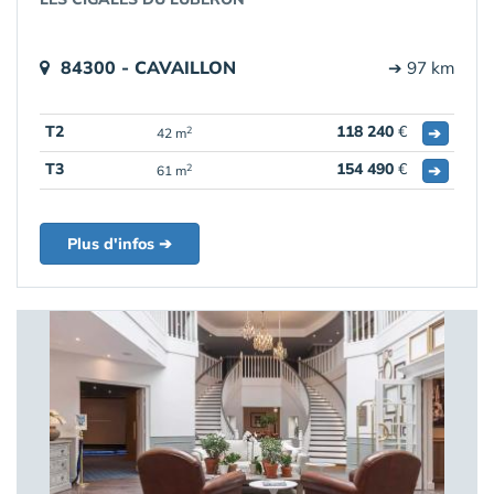
84300 - CAVAILLON
➔ 97 km
T2
118 240
€
➔
2
42 m
T3
154 490
€
➔
2
61 m
Plus d'infos ➔