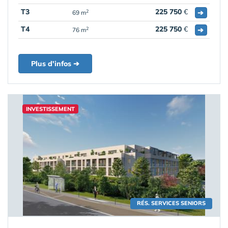
T3
225 750
€
➔
2
69 m
T4
225 750
€
➔
2
76 m
Plus d'infos ➔
INVESTISSEMENT
RÉS. SERVICES SENIORS