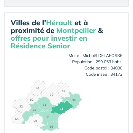
Villes de l'
Hérault
et à
proximité de
Montpellier
&
offres pour investir en
Résidence Senior
Maire : Michaël DELAFOSSE
Population : 290 053 habs.
Code postal : 34000
Code insee : 34172
46
48
12
82
30
81
32
34
31
11
65
09
66