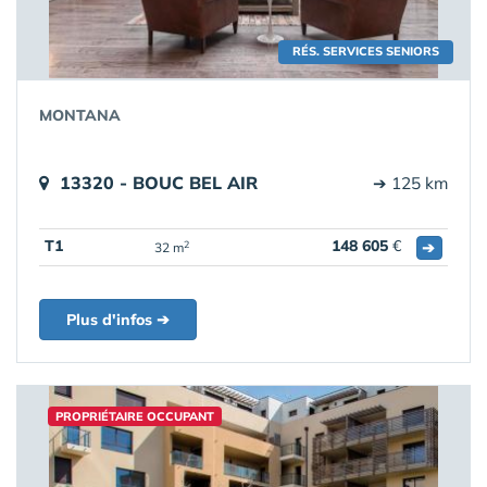
RÉS. SERVICES SENIORS
MONTANA
13320 - BOUC BEL AIR
➔ 125 km
T1
148 605
€
➔
2
32 m
Plus d'infos ➔
PROPRIÉTAIRE OCCUPANT