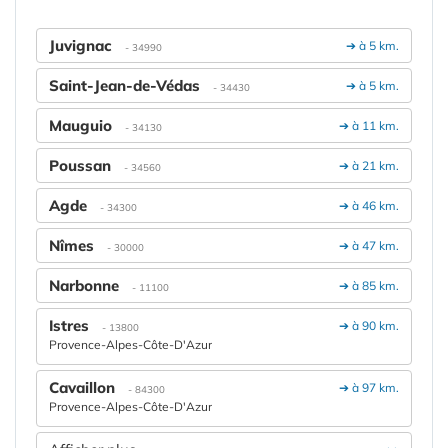
Juvignac
➔ à 5 km.
- 34990
Saint-Jean-de-Védas
➔ à 5 km.
- 34430
Mauguio
➔ à 11 km.
- 34130
Poussan
➔ à 21 km.
- 34560
Agde
➔ à 46 km.
- 34300
Nîmes
➔ à 47 km.
- 30000
Narbonne
➔ à 85 km.
- 11100
Istres
➔ à 90 km.
- 13800
Provence-Alpes-Côte-D'Azur
Cavaillon
➔ à 97 km.
- 84300
Provence-Alpes-Côte-D'Azur