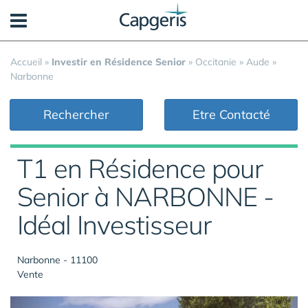
Panneau de gestion des cookies
Accueil
»
Investir en Résidence Senior
»
Occitanie
»
Aude
»
Narbonne
Rechercher
Etre Contacté
T1 en Résidence pour
Senior à NARBONNE -
Idéal Investisseur
Narbonne - 11100
Vente