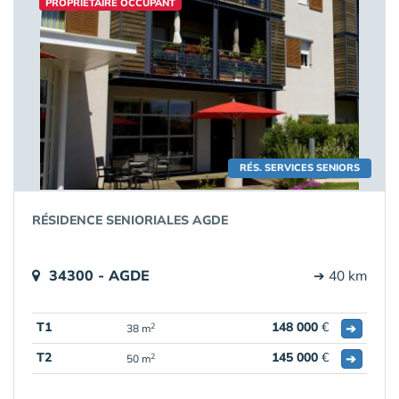
PROPRIÉTAIRE OCCUPANT
RÉS. SERVICES SENIORS
RÉSIDENCE SENIORIALES AGDE
34300 - AGDE
➔ 40 km
T1
148 000
€
➔
2
38 m
T2
145 000
€
➔
2
50 m