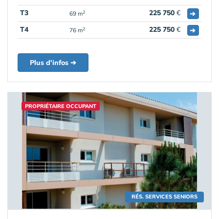
T3
225 750
€
➔
2
69 m
T4
225 750
€
➔
2
76 m
Plus d'infos ➔
PROPRIÉTAIRE OCCUPANT
RÉS. SERVICES SENIORS