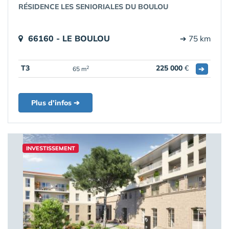
RÉSIDENCE LES SENIORIALES DU BOULOU
66160 - LE BOULOU
➔ 75 km
T3
225 000
€
➔
2
65 m
Plus d'infos ➔
INVESTISSEMENT