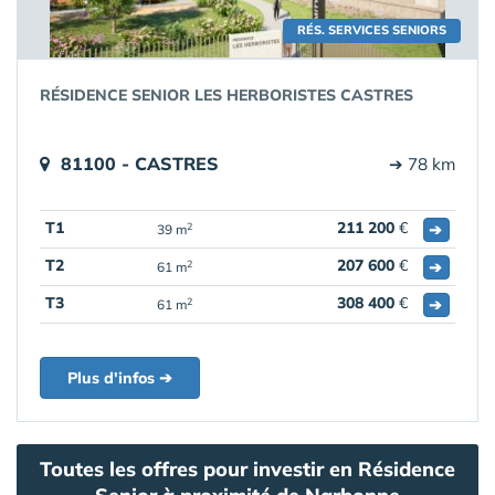
RÉS. SERVICES SENIORS
RÉSIDENCE SENIOR LES HERBORISTES CASTRES
81100 - CASTRES
➔ 78 km
T1
211 200
€
➔
2
39 m
T2
207 600
€
➔
2
61 m
T3
308 400
€
➔
2
61 m
Plus d'infos ➔
Toutes les offres pour investir en Résidence