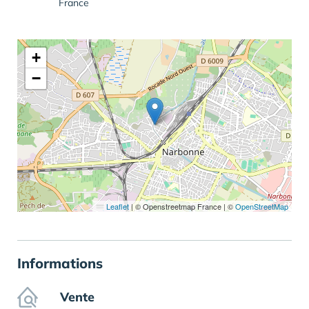
France
+
−
Leaflet
|
© Openstreetmap France | ©
OpenStreetMap
Informations
Vente