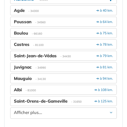
Agde
➔ à 40 km.
- 34300
Poussan
➔ à 64 km.
- 34560
Boulou
➔ à 75 km.
- 66160
Castres
➔ à 78 km.
- 81100
Saint-Jean-de-Védas
➔ à 79 km.
- 34430
Juvignac
➔ à 81 km.
- 34990
Mauguio
➔ à 94 km.
- 34130
Albi
➔ à 108 km.
- 81000
Saint-Orens-de-Gameville
➔ à 125 km.
- 31650
Afficher plus....