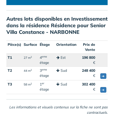
Autres lots disponibles en Investissement
dans la résidence Résidence pour Senior
Villa Constance - NARBONNE
Pièce(s)
Surface
Étage
Orientation
Prix de
Vente
eme
T1
4
Est
196 800
2
27 m
étage
€
eme
T2
3
Sud
248 400
2
44 m
étage
€
➔
er
T3
1
Sud
302 400
2
58 m
étage
€
➔
Les informations et visuels contenus sur la fiche ne sont pas
contractuels.