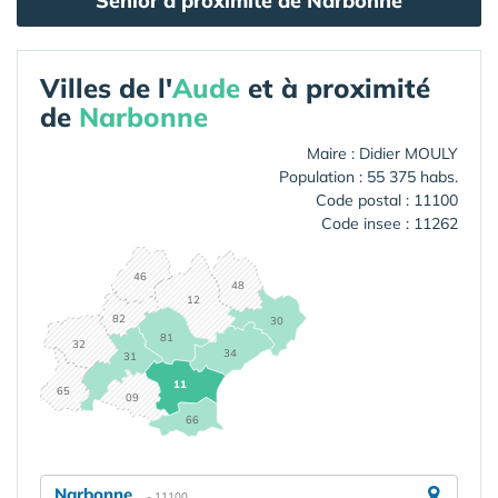
Senior à proximité de Narbonne
Villes de l'
Aude
et à proximité
de
Narbonne
Maire : Didier MOULY
Population : 55 375 habs.
Code postal : 11100
Code insee : 11262
46
48
12
82
30
81
32
34
31
11
65
09
66
Narbonne
- 11100