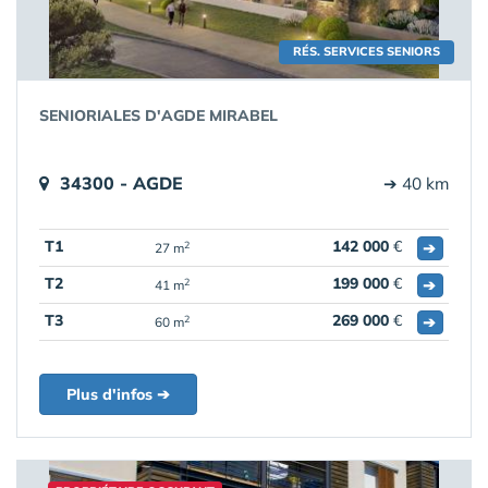
RÉS. SERVICES SENIORS
SENIORIALES D'AGDE MIRABEL
34300 - AGDE
➔ 40 km
T1
142 000
€
➔
2
27 m
T2
199 000
€
➔
2
41 m
T3
269 000
€
➔
2
60 m
Plus d'infos ➔