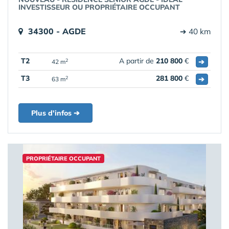
INVESTISSEUR OU PROPRIÉTAIRE OCCUPANT
34300 - AGDE
➔ 40 km
T2
A partir de
210 800
€
➔
2
42 m
T3
281 800
€
➔
2
63 m
Plus d'infos ➔
PROPRIÉTAIRE OCCUPANT