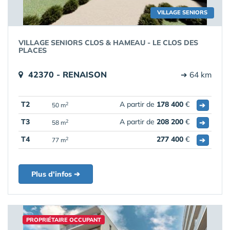
VILLAGE SENIORS
VILLAGE SENIORS CLOS & HAMEAU - LE CLOS DES
PLACES
42370 - RENAISON
➔ 64 km
T2
A partir de
178 400
€
➔
2
50 m
T3
A partir de
208 200
€
➔
2
58 m
T4
277 400
€
➔
2
77 m
Plus d'infos ➔
PROPRIÉTAIRE OCCUPANT