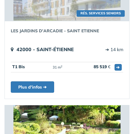
RÉS. SERVICES SENIORS
LES JARDINS D'ARCADIE - SAINT ETIENNE
42000 - SAINT-ÉTIENNE
➔ 14 km
T1 Bis
85 519
€
➔
2
31 m
Plus d'infos ➔