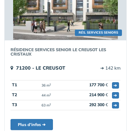
RÉS. SERVICES SENIORS
RÉSIDENCE SERVICES SENIOR LE CREUSOT LES
CRISTAUX
71200 - LE CREUSOT
➔ 142 km
T1
177 700
€
➔
2
36 m
T2
214 900
€
➔
2
44 m
T3
292 300
€
➔
2
63 m
Plus d'infos ➔