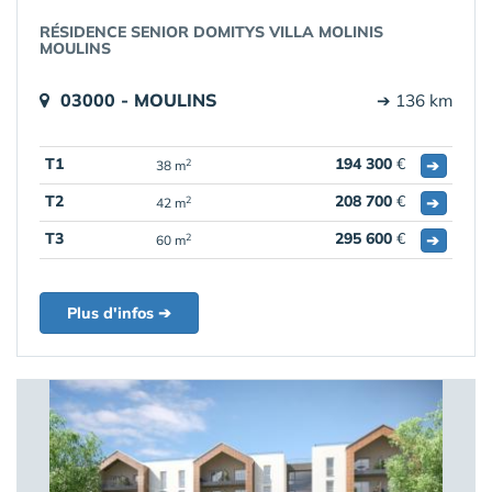
RÉSIDENCE SENIOR DOMITYS VILLA MOLINIS
MOULINS
03000 - MOULINS
➔ 136 km
T1
194 300
€
➔
2
38 m
T2
208 700
€
➔
2
42 m
T3
295 600
€
➔
2
60 m
Plus d'infos ➔