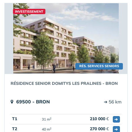
INVESTISSEMENT
RÉS. SERVICES SENIORS
RÉSIDENCE SENIOR DOMITYS LES PRALINES - BRON
69500 - BRON
➔ 56 km
T1
210 000
€
➔
2
31 m
T2
270 000
€
➔
2
40 m