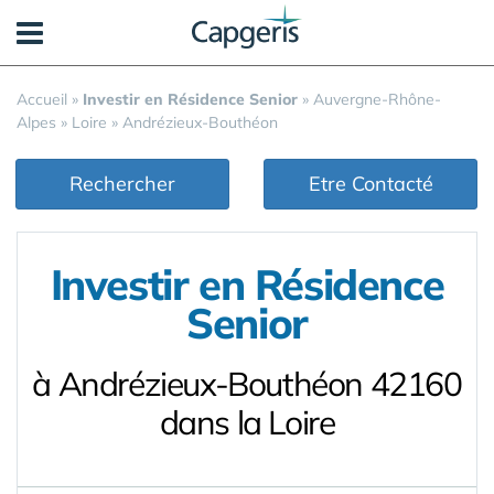
Panneau de gestion des cookies
Accueil
»
Investir en Résidence Senior
»
Auvergne-Rhône-
Alpes
»
Loire
»
Andrézieux-Bouthéon
Rechercher
Etre Contacté
Investir en Résidence
Senior
à Andrézieux-Bouthéon 42160
dans la Loire