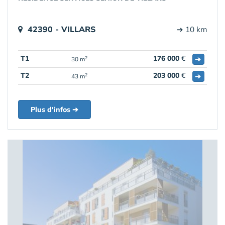
42390 - VILLARS
➔ 10 km
T1
176 000
€
➔
2
30 m
T2
203 000
€
➔
2
43 m
Plus d'infos ➔