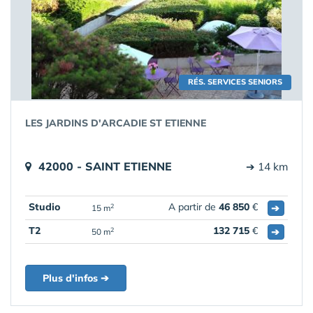
RÉS. SERVICES SENIORS
LES JARDINS D'ARCADIE ST ETIENNE
42000 - SAINT ETIENNE
➔ 14 km
Studio
A partir de
46 850
€
➔
2
15 m
T2
132 715
€
➔
2
50 m
Plus d'infos ➔