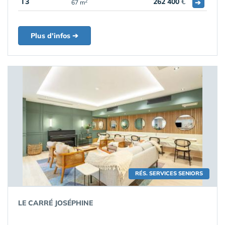
T3
262 400
€
➔
2
67 m
Plus d'infos ➔
RÉS. SERVICES SENIORS
LE CARRÉ JOSÉPHINE