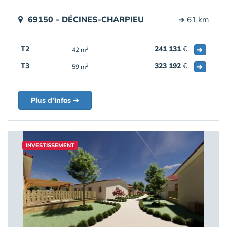
69150 - DÉCINES-CHARPIEU
➔ 61 km
T2
241 131
€
➔
2
42 m
T3
323 192
€
➔
2
59 m
Plus d'infos ➔
INVESTISSEMENT