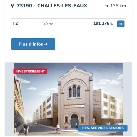
73190 - CHALLES-LES-EAUX
➔ 135 km
T2
191 276
€
➔
2
40 m
Plus d'infos ➔
INVESTISSEMENT
RÉS. SERVICES SENIORS