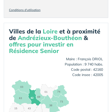
Conditions d'utilisation
Villes de la
Loire
et à proximité
de
Andrézieux-Bouthéon
&
offres pour investir en
Résidence Senior
Maire : François DRIOL
Population : 9 740 habs.
Code postal : 42160
Code insee : 42005
03
74
01
69
42
63
73
38
15
43