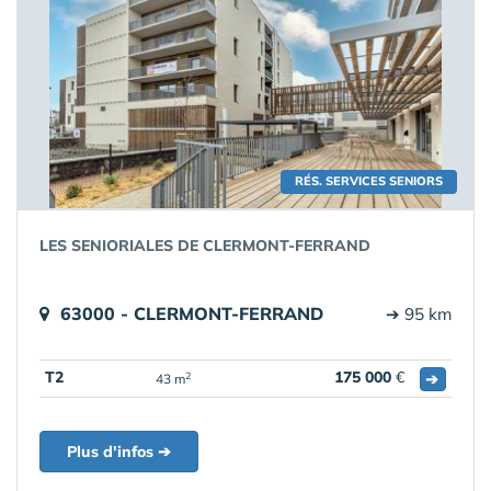
RÉS. SERVICES SENIORS
LES SENIORIALES DE CLERMONT-FERRAND
63000 - CLERMONT-FERRAND
➔ 95 km
T2
175 000
€
➔
2
43 m
Plus d'infos ➔