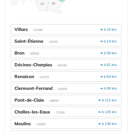
26
07
Villars
➔ à 10 km.
- 42390
Saint-Étienne
➔ à 14 km.
- 42000
Bron
➔ à 56 km.
- 69500
Décines-Charpieu
➔ à 61 km.
- 69150
Renaison
➔ à 64 km.
- 42370
Clermont-Ferrand
➔ à 95 km.
- 63000
Pont-de-Claix
➔ à 121 km.
- 38800
Challes-les-Eaux
➔ à 135 km.
- 73190
Moulins
➔ à 136 km.
- 03000