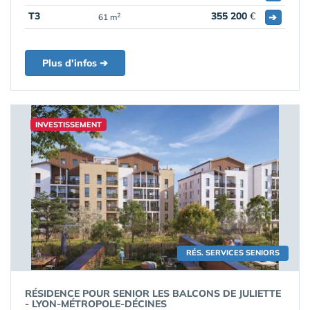
T3
355 200
€
➔
2
61 m
Plus d'infos ➔
INVESTISSEMENT
RÉS. SERVICES SENIORS
RÉSIDENCE POUR SENIOR LES BALCONS DE JULIETTE
- LYON-MÉTROPOLE-DÉCINES