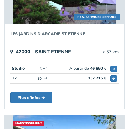
RÉS. SERVICES SENIORS
LES JARDINS D'ARCADIE ST ETIENNE
42000 - SAINT ETIENNE
➔ 57 km
Studio
A partir de
46 850
€
➔
2
15 m
T2
132 715
€
➔
2
50 m
Plus d'infos ➔
INVESTISSEMENT