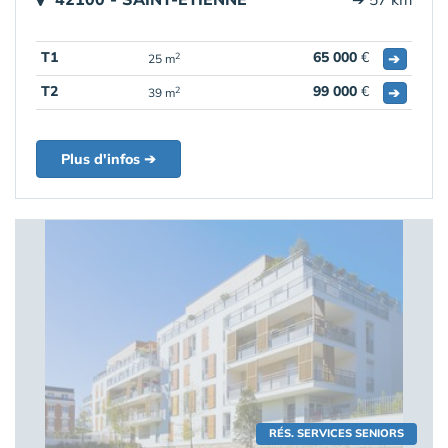
T1
65 000
€
➔
2
25 m
T2
99 000
€
➔
2
39 m
Plus d'infos ➔
RÉS. SERVICES SENIORS