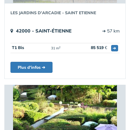
LES JARDINS D'ARCADIE - SAINT ETIENNE
42000 - SAINT-ÉTIENNE
➔ 57 km
T1 Bis
85 519
€
➔
2
31 m
Plus d'infos ➔