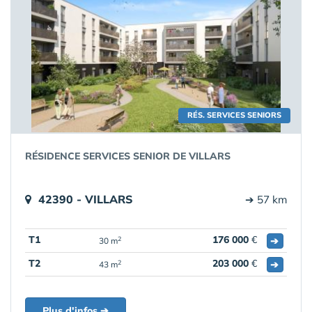
RÉS. SERVICES SENIORS
RÉSIDENCE SERVICES SENIOR DE VILLARS
42390 - VILLARS
➔ 57 km
T1
176 000
€
➔
2
30 m
T2
203 000
€
➔
2
43 m
Plus d'infos ➔