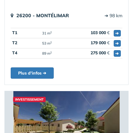
26200 - MONTÉLIMAR
➔ 98 km
T1
103 000
€
➔
2
31 m
T2
179 000
€
➔
2
53 m
T4
275 000
€
➔
2
89 m
Plus d'infos ➔
INVESTISSEMENT