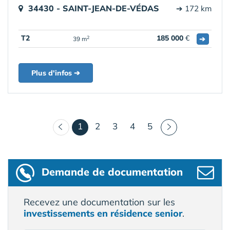
34430 - SAINT-JEAN-DE-VÉDAS
➔ 172 km
T2
185 000
€
➔
2
39 m
Plus d'infos ➔
(courant)
1
2
3
4
5
Demande de documentation
Recevez une documentation sur les
investissements en résidence senior
.