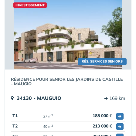
INVESTISSEMENT
RÉS. SERVICES SENIORS
RÉSIDENCE POUR SENIOR LES JARDINS DE CASTILLE
- MAUGIO
34130 - MAUGUIO
➔ 169 km
T1
188 000
€
➔
2
27 m
T2
213 000
€
➔
2
40 m
2