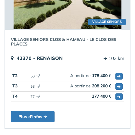
VILLAGE SENIORS
VILLAGE SENIORS CLOS & HAMEAU - LE CLOS DES
PLACES
42370 - RENAISON
➔ 103 km
T2
A partir de
178 400
€
➔
2
50 m
T3
A partir de
208 200
€
➔
2
58 m
T4
277 400
€
➔
2
77 m
Plus d'infos ➔