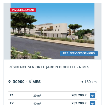
INVESTISSEMENT
RÉS. SERVICES SENIORS
RÉSIDENCE SENIOR LE JARDIN D'ODETTE - NIMES
30900 - NÎMES
➔ 150 km
T1
205 200
€
➔
2
29 m
T2
253 200
€
➔
2
40 m