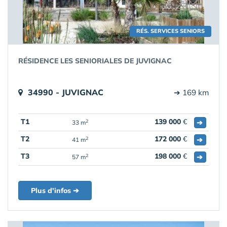
RÉS. SERVICES SENIORS
RÉSIDENCE LES SENIORIALES DE JUVIGNAC
34990 - JUVIGNAC
➔ 169 km
T1
139 000
€
➔
2
33 m
T2
172 000
€
➔
2
41 m
T3
198 000
€
➔
2
57 m
Plus d'infos ➔