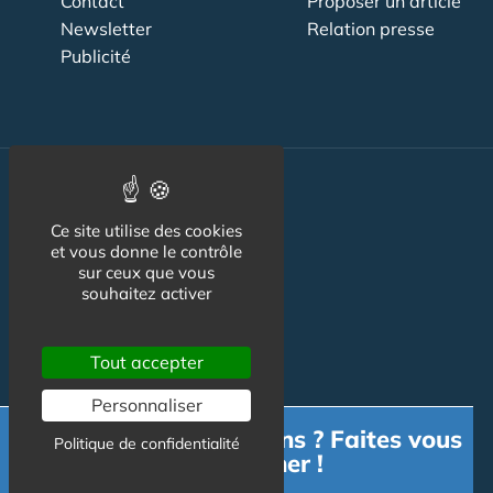
Contact
Proposer un article
Newsletter
Relation presse
Publicité
Actualité
Ce site utilise des cookies
Maisons de retraite
et vous donne le contrôle
sur ceux que vous
Résidences Service
souhaitez activer
Liens Utiles
Services à la personne
Tout accepter
Logement Senior
Personnaliser
Besoin d'informations ? Faites vous
Bien-être
Politique de confidentialité
accompagner !
Emploi & formation