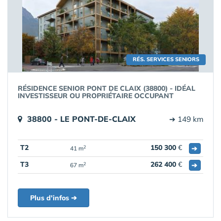
RÉS. SERVICES SENIORS
RÉSIDENCE SENIOR PONT DE CLAIX (38800) - IDÉAL
INVESTISSEUR OU PROPRIÉTAIRE OCCUPANT
38800 - LE PONT-DE-CLAIX
➔ 149 km
T2
150 300
€
➔
2
41 m
T3
262 400
€
➔
2
67 m
Plus d'infos ➔