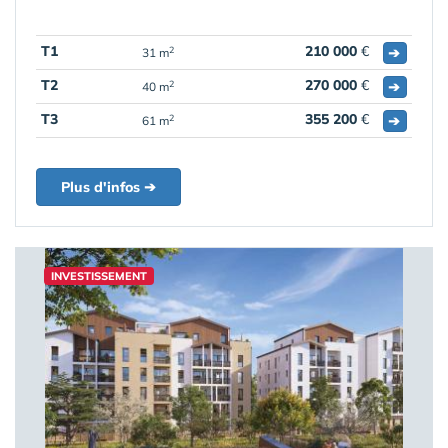
T1
210 000
€
➔
2
31 m
T2
270 000
€
➔
2
40 m
T3
355 200
€
➔
2
61 m
Plus d'infos ➔
INVESTISSEMENT