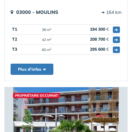
03000 - MOULINS
➔ 164 km
T1
194 300
€
➔
2
38 m
T2
208 700
€
➔
2
42 m
T3
295 600
€
➔
2
60 m
Plus d'infos ➔
PROPRIÉTAIRE OCCUPANT