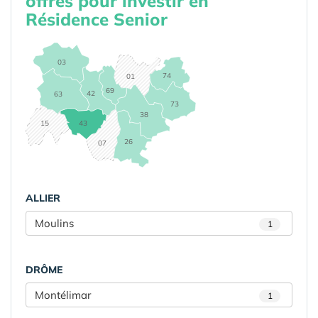
offres pour investir en
Résidence Senior
03
74
01
69
42
63
73
38
15
43
26
07
ALLIER
Moulins
1
DRÔME
Montélimar
1