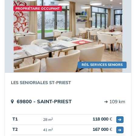
PROPRIÉTAIRE OCCUPANT
RÉS. SERVICES SENIORS
LES SENIORIALES ST-PRIEST
69800 - SAINT-PRIEST
➔ 109 km
T1
118 000
€
➔
2
28 m
T2
167 000
€
➔
2
41 m