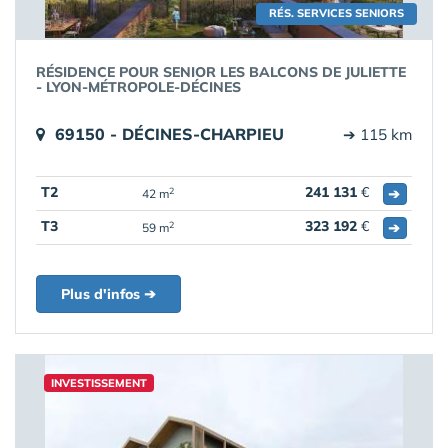
RÉS. SERVICES SENIORS
RÉSIDENCE POUR SENIOR LES BALCONS DE JULIETTE
- LYON-MÉTROPOLE-DÉCINES
69150 - DÉCINES-CHARPIEU
➔ 115 km
T2
241 131
€
➔
2
42 m
T3
323 192
€
➔
2
59 m
Plus d'infos ➔
INVESTISSEMENT