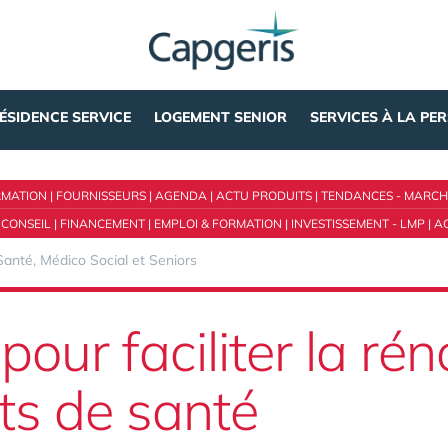
ÉSIDENCE SERVICE
LOGEMENT SENIOR
SERVICES À LA PE
RMATION
|
FOURNISSEURS
|
AGENDA
|
ACTU PRODUITS
|
TENDANCES - MARCH
 CONSEIL
|
FINANCEMENT
|
EMPLOI & FORMATION
|
INVESTISSEMENT - LMP
|
A
Santé, Médico Social et Seniors
 pour faciliter la ré
ts de santé