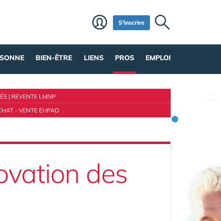
S'inscrire
RSONNE
BIEN-ÊTRE
LIENS
PROS
EMPLOI
ÉS
|
REVENTE LMNP
CHAT - VENTE EHPAD
novation des