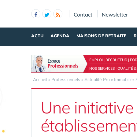
Panneau de gestion des cookies
Contact
Newsletter
ACTU
AGENDA
MAISONS DE RETRAITE
R
EMPLOI
|
RECRUTEUR
|
FO
NOS SERVICES
|
QUALITÉ &
Accueil
»
Professionnels
»
Actualité Pro
»
Immobilier 
Une initiative
établissemen