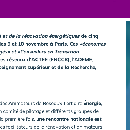
té et de la rénovation énergétiques
de cinq
 les 9 et 10 novembre à Paris. Ces
«économes
gés» et «Conseillers en Transition
es réseaux d'
ACTEE (FNCCR)
, l'
ADEME
,
nseignement supérieur et de la Recherche,
des
A
nimateurs de
R
éseaux
T
ertiaire
Énergie
,
 comité de pilotage et différents groupes de
la première fois,
une rencontre nationale est
es facilitateurs de la rénovation et animateurs