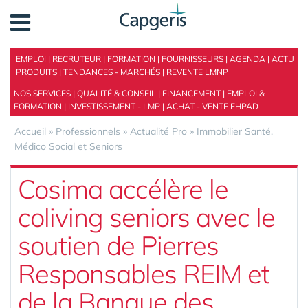
Panneau de gestion des cookies
EMPLOI
|
RECRUTEUR
|
FORMATION
|
FOURNISSEURS
|
AGENDA
|
ACTU
PRODUITS
|
TENDANCES - MARCHÉS
|
REVENTE LMNP
NOS SERVICES
|
QUALITÉ & CONSEIL
|
FINANCEMENT
|
EMPLOI &
FORMATION
|
INVESTISSEMENT - LMP
|
ACHAT - VENTE EHPAD
Accueil
»
Professionnels
»
Actualité Pro
»
Immobilier Santé,
Médico Social et Seniors
Cosima accélère le
coliving seniors avec le
soutien de Pierres
Responsables REIM et
de la Banque des