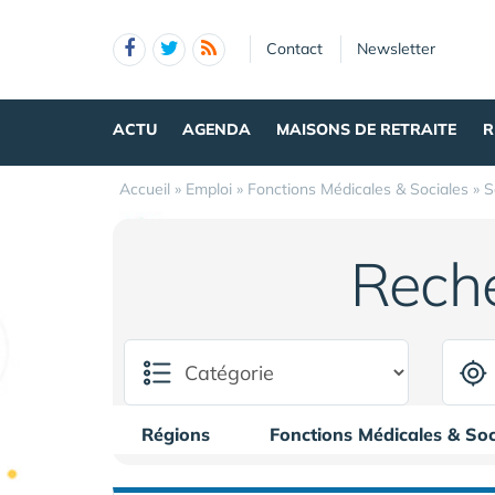
Panneau de gestion des cookies
Contact
Newsletter
ACTU
AGENDA
MAISONS DE RETRAITE
R
Accueil
»
Emploi
»
Fonctions Médicales & Sociales
»
S
Rech
Régions
Fonctions Médicales & Soc