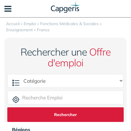
Panneau de gestion des cookies
Accueil
»
Emploi
»
Fonctions Médicales & Sociales
»
Enseignement
»
France
Rechercher une
Offre
d'emploi
Rechercher
Régions