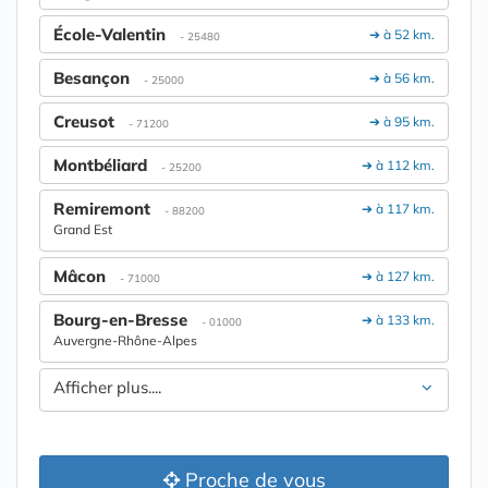
École-Valentin
➔ à 52 km.
- 25480
Besançon
➔ à 56 km.
- 25000
Creusot
➔ à 95 km.
- 71200
Montbéliard
➔ à 112 km.
- 25200
Remiremont
➔ à 117 km.
- 88200
Grand Est
Mâcon
➔ à 127 km.
- 71000
Bourg-en-Bresse
➔ à 133 km.
- 01000
Auvergne-Rhône-Alpes
Afficher plus....
Proche de vous