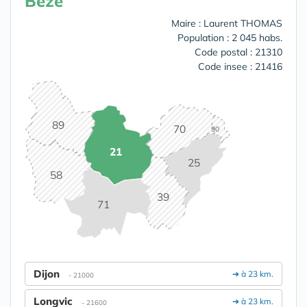
Bèze
Maire : Laurent THOMAS
Population : 2 045 habs.
Code postal : 21310
Code insee : 21416
89
70
90
21
25
58
39
71
Dijon
➔ à 23 km.
- 21000
Longvic
➔ à 23 km.
- 21600