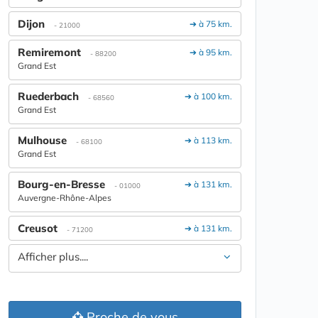
Dijon
➔ à 75 km.
- 21000
Remiremont
➔ à 95 km.
- 88200
Grand Est
Ruederbach
➔ à 100 km.
- 68560
Grand Est
Mulhouse
➔ à 113 km.
- 68100
Grand Est
Bourg-en-Bresse
➔ à 131 km.
- 01000
Auvergne-Rhône-Alpes
Creusot
➔ à 131 km.
- 71200
Afficher plus....
Proche de vous