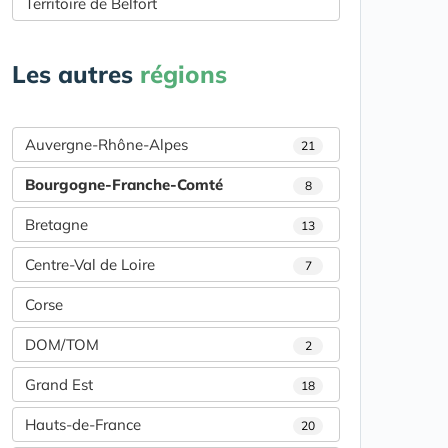
Territoire de Belfort
Les autres
régions
Auvergne-Rhône-Alpes
21
Bourgogne-Franche-Comté
8
Bretagne
13
Centre-Val de Loire
7
Corse
DOM/TOM
2
Grand Est
18
Hauts-de-France
20