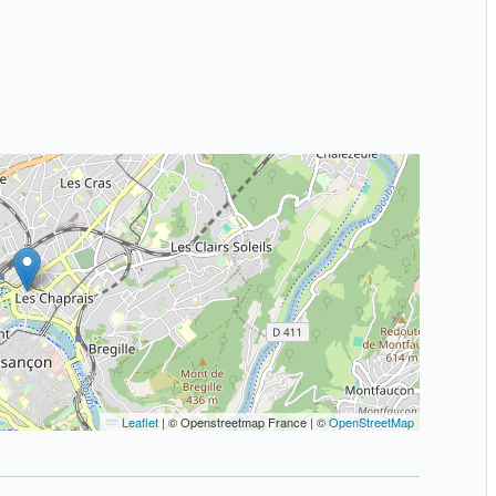
Leaflet
|
© Openstreetmap France | ©
OpenStreetMap