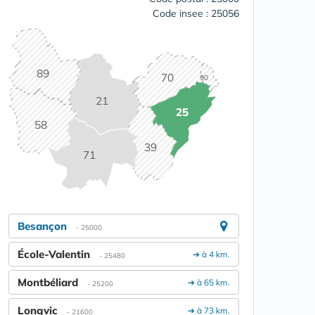
Code insee : 25056
89
70
90
21
25
58
39
71
Besançon
- 25000
École-Valentin
➔ à 4 km.
- 25480
Montbéliard
➔ à 65 km.
- 25200
Longvic
➔ à 73 km.
- 21600