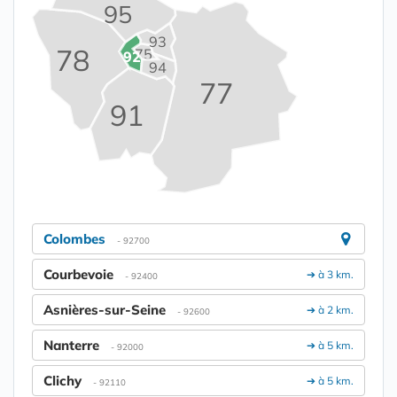
95
93
78
75
92
94
77
91
Colombes
- 92700
Courbevoie
➔ à 3 km.
- 92400
Asnières-sur-Seine
➔ à 2 km.
- 92600
Nanterre
➔ à 5 km.
- 92000
Clichy
➔ à 5 km.
- 92110