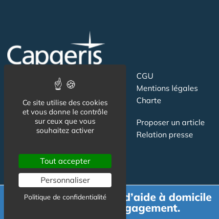
Suivez-nous
CGU
Mentions légales
Charte
Ce site utilise des cookies
et vous donne le contrôle
sur ceux que vous
Contact
Proposer un article
souhaitez activer
Newsletter
Relation presse
Publicité
Tout accepter
Personnaliser
Demande de devis d’aide à domicile
Politique de confidentialité
gratuit et sans engagement.
Actualité