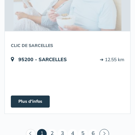
CLIC DE SARCELLES
95200 - SARCELLES
➔ 12.55 km
Plus d'infos
(courant)
1
2
3
4
5
6