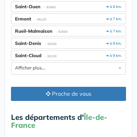
Saint-Ouen
➔ à 6 km.
- 93400
Ermont
➔ à 7 km.
- 95120
Rueil-Malmaison
➔ à 7 km.
- 92500
Saint-Denis
➔ à 8 km.
- 93200
Saint-Cloud
➔ à 9 km.
- 92210
Afficher plus....
Proche de vous
Les départements d'
Île-de-
France