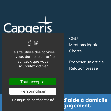
Suivez-nous
CGU
Mentions légales
Charte
Ce site utilise des cookies
et vous donne le contrôle
sur ceux que vous
Contact
Proposer un article
souhaitez activer
Newsletter
Relation presse
Publicité
Tout accepter
Personnaliser
Demande de devis d’aide à domicile
Politique de confidentialité
gratuit et sans engagement.
Actualité