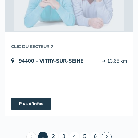
CLIC DU SECTEUR 7
94400 - VITRY-SUR-SEINE
➔ 13.65 km
Plus d'infos
(courant)
1
2
3
4
5
6