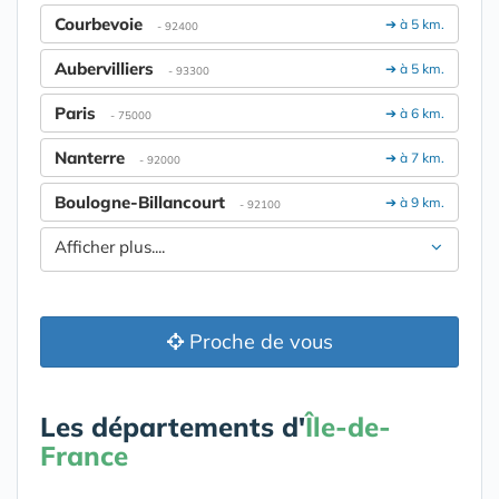
Courbevoie
➔ à 5 km.
- 92400
Aubervilliers
➔ à 5 km.
- 93300
Paris
➔ à 6 km.
- 75000
Nanterre
➔ à 7 km.
- 92000
Boulogne-Billancourt
➔ à 9 km.
- 92100
Afficher plus....
Proche de vous
Les départements d'
Île-de-
France