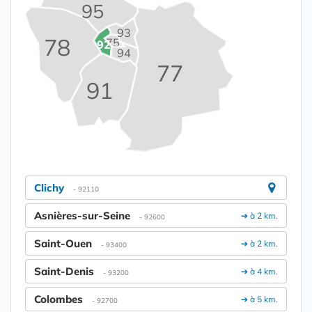
95
93
78
75
92
94
77
91
Clichy
- 92110
Asnières-sur-Seine
➔ à 2 km.
- 92600
Saint-Ouen
➔ à 2 km.
- 93400
Saint-Denis
➔ à 4 km.
- 93200
Colombes
➔ à 5 km.
- 92700