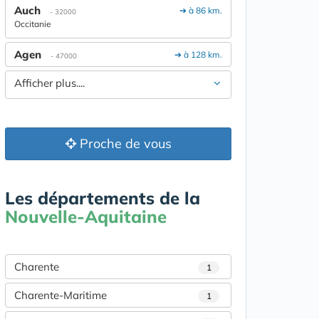
Auch
➔ à 86 km.
- 32000
Occitanie
Agen
➔ à 128 km.
- 47000
Afficher plus....
Proche de vous
Les départements de la
Nouvelle-Aquitaine
Charente
1
Charente-Maritime
1