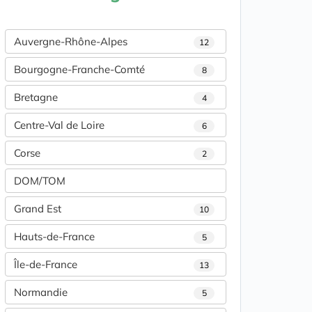
Auvergne-Rhône-Alpes
12
Bourgogne-Franche-Comté
8
Bretagne
4
Centre-Val de Loire
6
Corse
2
DOM/TOM
Grand Est
10
Hauts-de-France
5
Île-de-France
13
Normandie
5