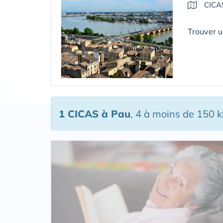
CICA
Trouver u
1 CICAS
à Pau
, 4 à moins de 150 