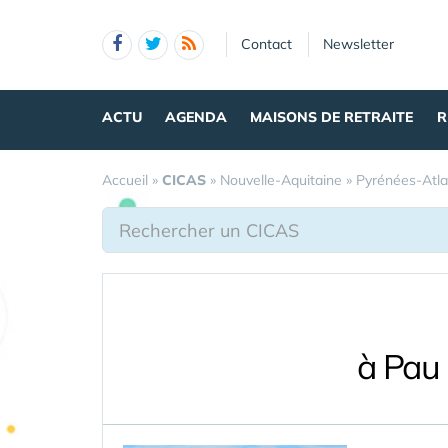
Panneau de gestion des cookies
Contact
Newsletter
ACTU
AGENDA
MAISONS DE RETRAITE
R
Accueil
»
CICAS
»
Nouvelle-Aquitaine
»
Pyrénées-Atla
à Pau