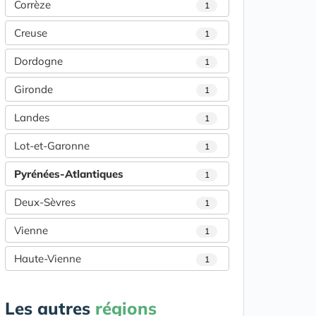
Corrèze
1
Creuse
1
Dordogne
1
Gironde
1
Landes
1
Lot-et-Garonne
1
Pyrénées-Atlantiques
1
Deux-Sèvres
1
Vienne
1
Haute-Vienne
1
Les autres
régions