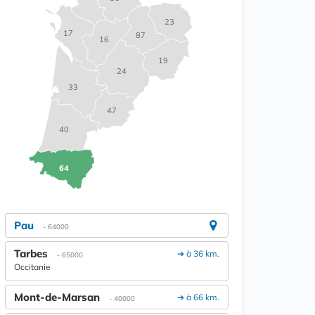
23
17
87
16
19
24
33
47
40
64
Pau
- 64000
Tarbes
➔ à 36 km.
- 65000
Occitanie
Mont-de-Marsan
➔ à 66 km.
- 40000