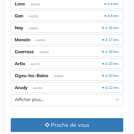
Lons
➔ à 4 km.
- 64140
Gan
➔ à 8 km.
- 64290
Nay
➔ à 16 km.
- 64800
Monein
➔ à 17 km.
- 64360
Coarraze
➔ à 18 km.
- 64800
Artix
➔ à 20 km.
- 64170
Ogeu-les-Bains
➔ à 20 km.
- 64680
Arudy
➔ à 22 km.
- 64260
Afficher plus....
Proche de vous