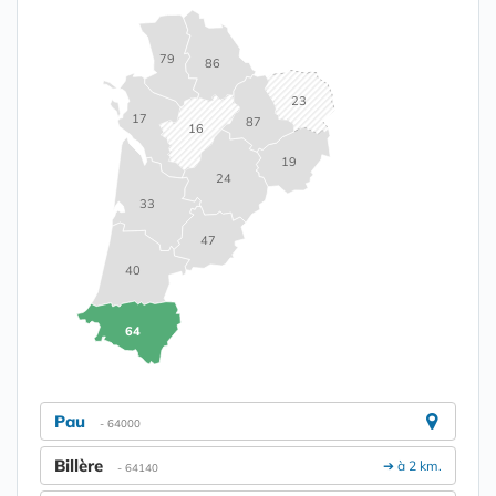
79
86
23
17
87
16
19
24
33
47
40
64
Pau
- 64000
Billère
➔ à 2 km.
- 64140