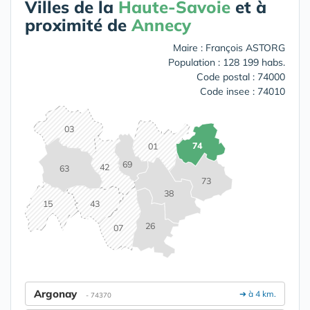
Villes de la
Haute-Savoie
et à
proximité de
Annecy
Maire : François ASTORG
Population : 128 199 habs.
Code postal : 74000
Code insee : 74010
03
74
01
69
42
63
73
38
15
43
26
07
Argonay
➔ à 4 km.
- 74370