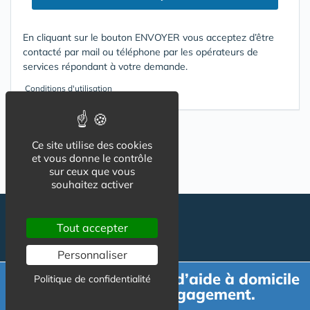
En cliquant sur le bouton ENVOYER vous acceptez d’être
contacté par mail ou téléphone par les opérateurs de
services répondant à votre demande.
Conditions d'utilisation
Ce site utilise des cookies
et vous donne le contrôle
sur ceux que vous
souhaitez activer
Tout accepter
Personnaliser
Demande de devis d’aide à domicile
Politique de confidentialité
gratuit et sans engagement.