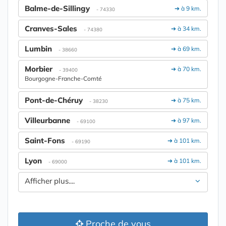
Balme-de-Sillingy
➔ à 9 km.
- 74330
Cranves-Sales
➔ à 34 km.
- 74380
Lumbin
➔ à 69 km.
- 38660
Morbier
➔ à 70 km.
- 39400
Bourgogne-Franche-Comté
Pont-de-Chéruy
➔ à 75 km.
- 38230
Villeurbanne
➔ à 97 km.
- 69100
Saint-Fons
➔ à 101 km.
- 69190
Lyon
➔ à 101 km.
- 69000
Afficher plus....
Proche de vous