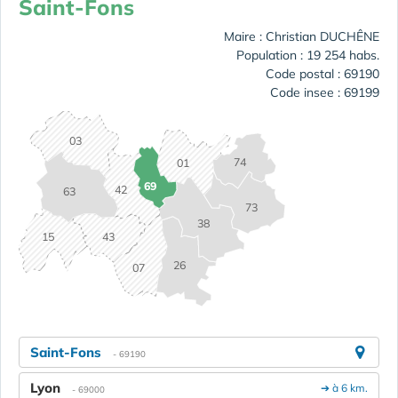
Saint-Fons
Maire : Christian DUCHÊNE
Population : 19 254 habs.
Code postal : 69190
Code insee : 69199
03
74
01
69
42
63
73
38
15
43
26
07
Saint-Fons
- 69190
Lyon
➔ à 6 km.
- 69000