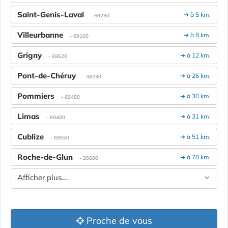
Saint-Genis-Laval
➔ à 5 km.
- 69230
Villeurbanne
➔ à 8 km.
- 69100
Grigny
➔ à 12 km.
- 69520
Pont-de-Chéruy
➔ à 26 km.
- 38230
Pommiers
➔ à 30 km.
- 69480
Limas
➔ à 31 km.
- 69400
Cublize
➔ à 51 km.
- 69550
Roche-de-Glun
➔ à 78 km.
- 26600
Afficher plus....
Proche de vous