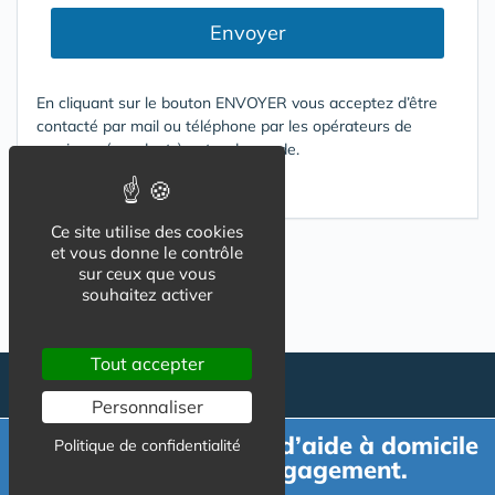
Envoyer
En cliquant sur le bouton ENVOYER vous acceptez d’être
contacté par mail ou téléphone par les opérateurs de
services répondant à votre demande.
Conditions d'utilisation
Ce site utilise des cookies
et vous donne le contrôle
sur ceux que vous
souhaitez activer
Tout accepter
Personnaliser
Demande de devis d’aide à domicile
Politique de confidentialité
gratuit et sans engagement.