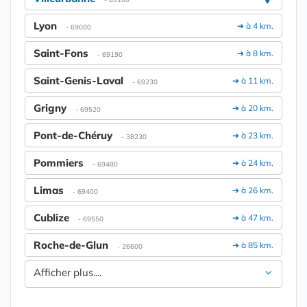
Lyon
➔ à 4 km.
- 69000
Saint-Fons
➔ à 8 km.
- 69190
Saint-Genis-Laval
➔ à 11 km.
- 69230
Grigny
➔ à 20 km.
- 69520
Pont-de-Chéruy
➔ à 23 km.
- 38230
Pommiers
➔ à 24 km.
- 69480
Limas
➔ à 26 km.
- 69400
Cublize
➔ à 47 km.
- 69550
Roche-de-Glun
➔ à 85 km.
- 26600
Afficher plus....