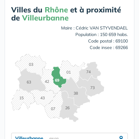
Villes du
Rhône
et à proximité
de
Villeurbanne
Maire : Cédric VAN STYVENDAEL
Population : 150 659 habs.
Code postal : 69100
Code insee : 69266
03
74
01
69
42
63
73
38
15
43
26
07
Villeurbanne
- 69100