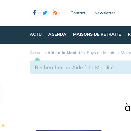
Panneau de gestion des cookies
Contact
Newsletter
ACTU
AGENDA
MAISONS DE RETRAITE
R
Accueil
»
Aide à la Mobilité
»
Pays de la Loire
»
Maine
à