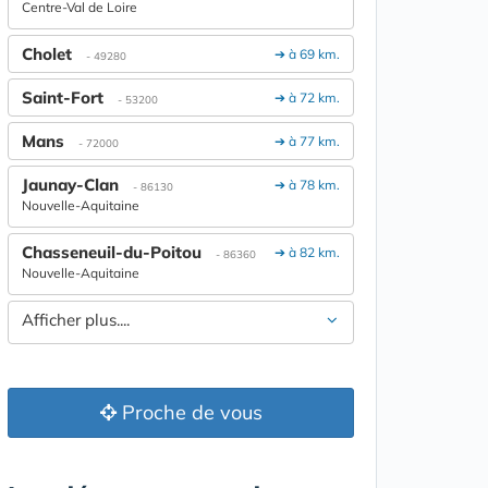
Centre-Val de Loire
Cholet
➔ à 69 km.
- 49280
Saint-Fort
➔ à 72 km.
- 53200
Mans
➔ à 77 km.
- 72000
Jaunay-Clan
➔ à 78 km.
- 86130
Nouvelle-Aquitaine
Chasseneuil-du-Poitou
➔ à 82 km.
- 86360
Nouvelle-Aquitaine
Afficher plus....
Proche de vous