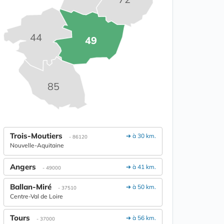
44
49
85
Trois-Moutiers
➔ à 30 km.
- 86120
Nouvelle-Aquitaine
Angers
➔ à 41 km.
- 49000
Ballan-Miré
➔ à 50 km.
- 37510
Centre-Val de Loire
Tours
➔ à 56 km.
- 37000