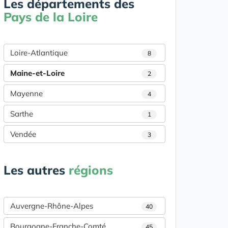
Les départements des
Pays de la Loire
Loire-Atlantique
8
Maine-et-Loire
2
Mayenne
4
Sarthe
1
Vendée
3
Les autres
régions
Auvergne-Rhône-Alpes
40
Bourgogne-Franche-Comté
45