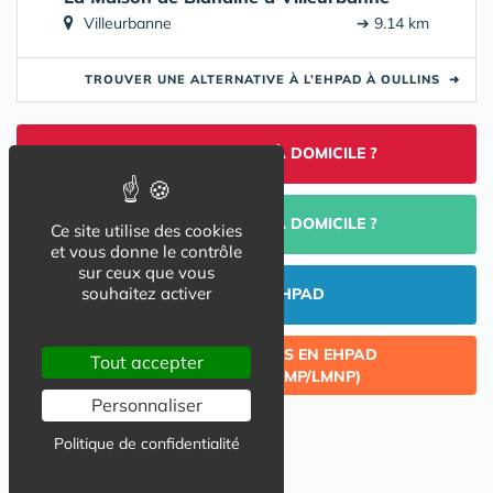
Villeurbanne
➔ 9.14 km
TROUVER UNE ALTERNATIVE À L’EHPAD À OULLINS
➜
TROUVER UNE AIDE À DOMICILE ?
PORTAGE DE REPAS À DOMICILE ?
Ce site utilise des cookies
et vous donne le contrôle
sur ceux que vous
souhaitez activer
INVESTIR EN EHPAD
CÉDER UN LOT ACQUIS EN EHPAD
Tout accepter
(INVESTISSEMENT LMP/LMNP)
Personnaliser
Politique de confidentialité