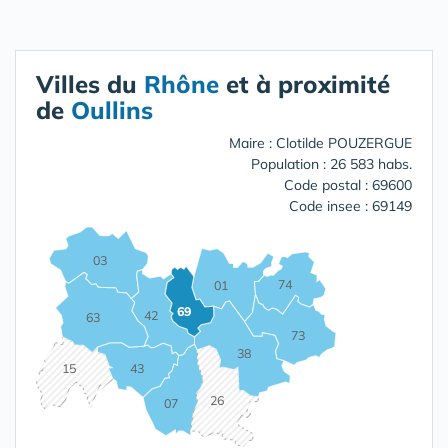
Villes du
Rhône
et à proximité
de
Oullins
Maire : Clotilde POUZERGUE
Population : 26 583 habs.
Code postal : 69600
Code insee : 69149
03
74
01
69
42
63
73
38
15
43
26
07