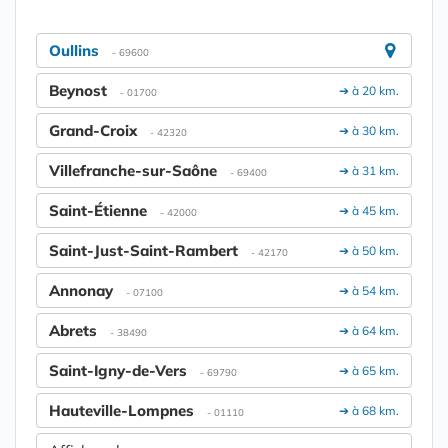
Oullins
- 69600
Beynost
➔ à 20 km.
- 01700
Grand-Croix
➔ à 30 km.
- 42320
Villefranche-sur-Saône
➔ à 31 km.
- 69400
Saint-Étienne
➔ à 45 km.
- 42000
Saint-Just-Saint-Rambert
➔ à 50 km.
- 42170
Annonay
➔ à 54 km.
- 07100
Abrets
➔ à 64 km.
- 38490
Saint-Igny-de-Vers
➔ à 65 km.
- 69790
Hauteville-Lompnes
➔ à 68 km.
- 01110