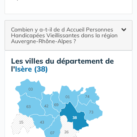
Combien y a-t-il de d Accueil Personnes
Handicapées Vieillissantes dans la région
Auvergne-Rhône-Alpes ?
Les villes du département de
l'
Isère (38)
03
74
01
69
42
63
73
38
15
43
26
07