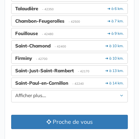
Talaudière
➔ à 6 km.
- 42350
Chambon-Feugerolles
➔ à 7 km.
- 42500
Fouillouse
➔ à 9 km.
- 42480
Saint-Chamond
➔ à 10 km.
- 42400
Firminy
➔ à 10 km.
- 42700
Saint-Just-Saint-Rambert
➔ à 13 km.
- 42170
Saint-Paul-en-Cornillon
➔ à 14 km.
- 42240
Afficher plus....
Proche de vous