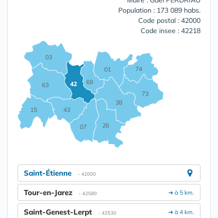
Maire : Gaël PERDRIAU
Population : 173 089 habs.
Code postal : 42000
Code insee : 42218
03
74
01
69
42
63
73
38
15
43
26
07
Saint-Étienne
- 42000
Tour-en-Jarez
➔ à 5 km.
- 42580
Saint-Genest-Lerpt
➔ à 4 km.
- 42530