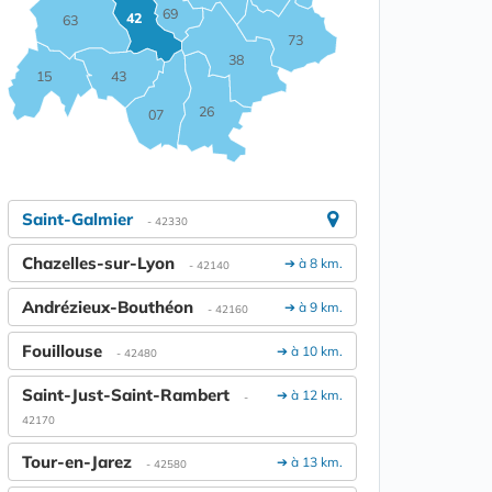
69
42
63
73
38
15
43
26
07
Saint-Galmier
- 42330
Chazelles-sur-Lyon
➔ à 8 km.
- 42140
Andrézieux-Bouthéon
➔ à 9 km.
- 42160
Fouillouse
➔ à 10 km.
- 42480
Saint-Just-Saint-Rambert
➔ à 12 km.
-
42170
Tour-en-Jarez
➔ à 13 km.
- 42580