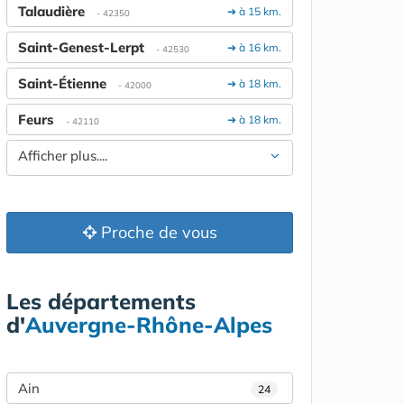
Talaudière
➔ à 15 km.
- 42350
Saint-Genest-Lerpt
➔ à 16 km.
- 42530
Saint-Étienne
➔ à 18 km.
- 42000
Feurs
➔ à 18 km.
- 42110
Afficher plus....
Proche de vous
Les départements
d'
Auvergne-Rhône-Alpes
Ain
24