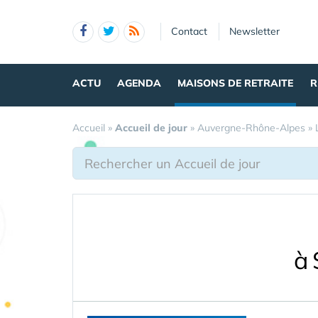
Panneau de gestion des cookies
Contact
Newsletter
ACTU
AGENDA
MAISONS DE RETRAITE
R
Accueil
»
Accueil de jour
»
Auvergne-Rhône-Alpes
»
à 