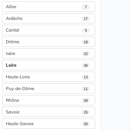
Allier
7
Ardèche
17
Cantal
5
Drôme
18
Isère
32
Loire
36
Haute-Loire
13
Puy-de-Dôme
11
Rhône
39
Savoie
25
Haute-Savoie
30