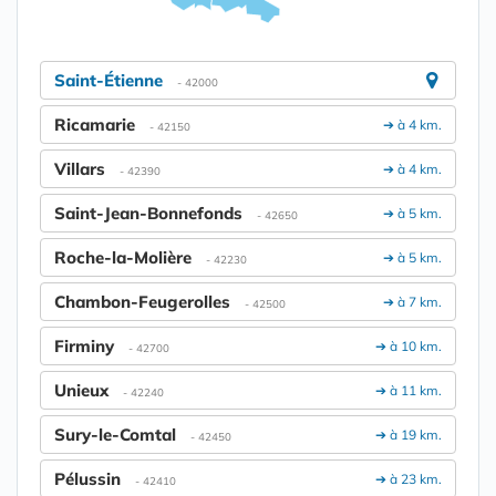
Saint-Étienne
- 42000
Ricamarie
➔ à 4 km.
- 42150
Villars
➔ à 4 km.
- 42390
Saint-Jean-Bonnefonds
➔ à 5 km.
- 42650
Roche-la-Molière
➔ à 5 km.
- 42230
Chambon-Feugerolles
➔ à 7 km.
- 42500
Firminy
➔ à 10 km.
- 42700
Unieux
➔ à 11 km.
- 42240
Sury-le-Comtal
➔ à 19 km.
- 42450
Pélussin
➔ à 23 km.
- 42410