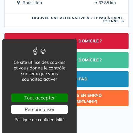
Roussillon
➔ 33.85 km
TROUVER UNE ALTERNATIVE À L’EHPAD À SAINT-
ÉTIENNE
➜
TROUVER UNE AIDE À DOMICILE ?
PORTAGE DE REPAS À DOMICILE ?
Ce site utilise des cookies
et vous donne le contrôle
sur ceux que vous
souhaitez activer
INVESTIR EN EHPAD
CÉDER UN LOT ACQUIS EN EHPAD
Tout accepter
(INVESTISSEMENT LMP/LMNP)
Personnaliser
Politique de confidentialité