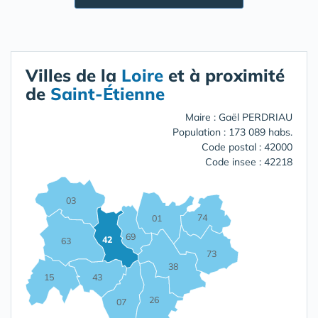
Villes de la
Loire
et à proximité
de
Saint-Étienne
Maire : Gaël PERDRIAU
Population : 173 089 habs.
Code postal : 42000
Code insee : 42218
03
74
01
69
42
63
73
38
15
43
26
07