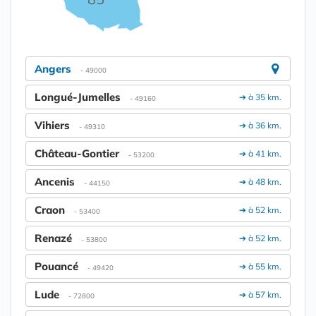
Angers
- 49000
Longué-Jumelles
➔ à 35 km.
- 49160
Vihiers
➔ à 36 km.
- 49310
Château-Gontier
➔ à 41 km.
- 53200
Ancenis
➔ à 48 km.
- 44150
Craon
➔ à 52 km.
- 53400
Renazé
➔ à 52 km.
- 53800
Pouancé
➔ à 55 km.
- 49420
Lude
➔ à 57 km.
- 72800