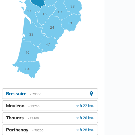
23
17
87
16
19
24
33
47
40
64
Bressuire
- 79300
Mauléon
➔ à 22 km.
- 79700
Thouars
➔ à 26 km.
- 79100
Parthenay
➔ à 28 km.
- 79200