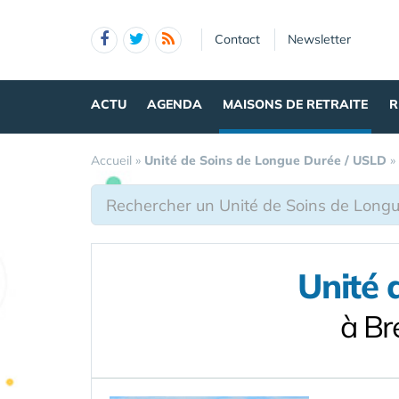
Panneau de gestion des cookies
Contact
Newsletter
ACTU
AGENDA
MAISONS DE RETRAITE
R
Accueil
»
Unité de Soins de Longue Durée / USLD
»
Unité 
à Br