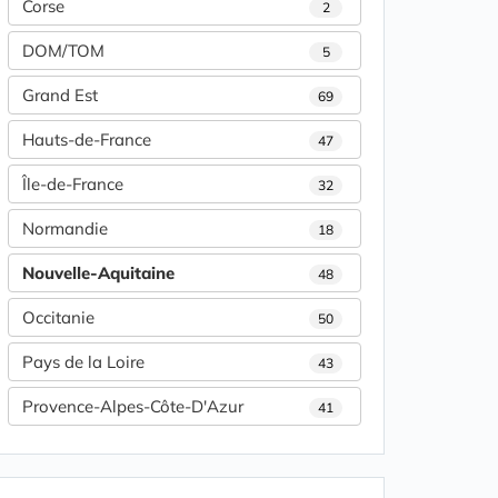
Corse
2
DOM/TOM
5
Grand Est
69
Hauts-de-France
47
Île-de-France
32
Normandie
18
Nouvelle-Aquitaine
48
Occitanie
50
Pays de la Loire
43
Provence-Alpes-Côte-D'Azur
41