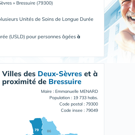
èvres
»
Bressuire (79300)
plusieurs Unités de Soins de Longue Durée
Durée (USLD) pour personnes âgées
à
Villes des
Deux-Sèvres
et à
proximité de
Bressuire
Maire : Emmanuelle MENARD
Population : 19 733 habs.
Code postal : 79300
Code insee : 79049
79
86