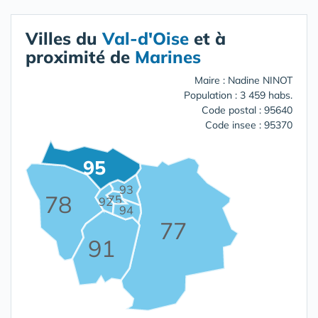
Villes du
Val-d'Oise
et à
proximité de
Marines
Maire : Nadine NINOT
Population : 3 459 habs.
Code postal : 95640
Code insee : 95370
95
93
78
75
92
94
77
91