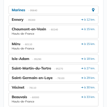
Marines
- 95640
Ennery
➔ à 12 km.
- 95300
Chaumont-en-Vexin
➔ à 15 km.
- 60240
Hauts-de-France
Méru
➔ à 15 km.
- 60110
Hauts-de-France
Isle-Adam
➔ à 18 km.
- 95290
Saint-Martin-du-Tertre
➔ à 27 km.
- 95270
Saint-Germain-en-Laye
➔ à 29 km.
- 78100
Vésinet
➔ à 30 km.
- 78110
Beauvais
➔ à 33 km.
- 60000
Hauts-de-France