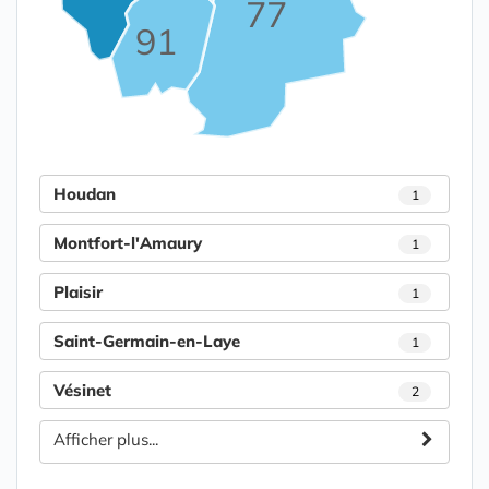
77
91
Houdan
1
Montfort-l'Amaury
1
Plaisir
1
Saint-Germain-en-Laye
1
Vésinet
2
Afficher plus...