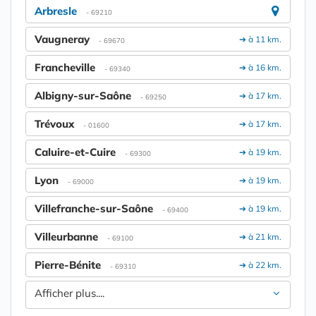
Arbresle
- 69210
Vaugneray
➔ à 11 km.
- 69670
Francheville
➔ à 16 km.
- 69340
Albigny-sur-Saône
➔ à 17 km.
- 69250
Trévoux
➔ à 17 km.
- 01600
Caluire-et-Cuire
➔ à 19 km.
- 69300
Lyon
➔ à 19 km.
- 69000
Villefranche-sur-Saône
➔ à 19 km.
- 69400
Villeurbanne
➔ à 21 km.
- 69100
Pierre-Bénite
➔ à 22 km.
- 69310
Afficher plus....