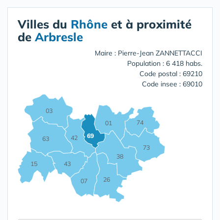
Villes du
Rhône
et à proximité
de
Arbresle
Maire : Pierre-Jean ZANNETTACCI
Population : 6 418 habs.
Code postal : 69210
Code insee : 69010
03
74
01
69
42
63
73
38
15
43
26
07