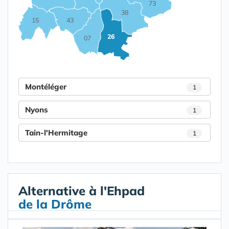
73
38
15
43
26
07
Montéléger
1
Nyons
1
Tain-l'Hermitage
1
Alternative à l'Ehpad
de la Drôme