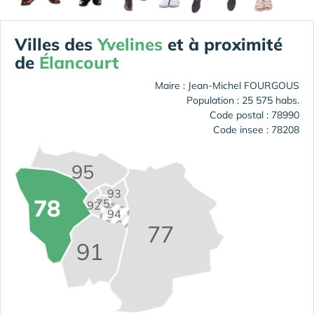
Villes des
Yvelines
et à proximité
de
Élancourt
Maire : Jean-Michel FOURGOUS
Population : 25 575 habs.
Code postal : 78990
Code insee : 78208
95
93
78
75
92
94
77
91