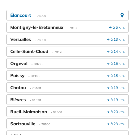
Élancourt
- 78990
Montigny-le-Bretonneux
➔ à 5 km.
- 78180
Versailles
➔ à 13 km.
- 78000
Celle-Saint-Cloud
➔ à 14 km.
- 78170
Orgeval
➔ à 15 km.
- 78630
Poissy
➔ à 18 km.
- 78300
Chatou
➔ à 19 km.
- 78400
Bièvres
➔ à 19 km.
- 91570
Rueil-Malmaison
➔ à 20 km.
- 92500
Sartrouville
➔ à 23 km.
- 78500