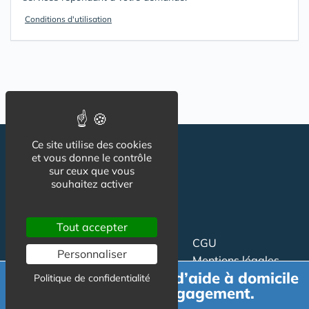
Conditions d'utilisation
Ce site utilise des cookies
et vous donne le contrôle
sur ceux que vous
souhaitez activer
Tout accepter
Suivez-nous
CGU
Personnaliser
Mentions légales
Demande de devis d’aide à domicile
Charte
Politique de confidentialité
gratuit et sans engagement.
Contact
Proposer un article