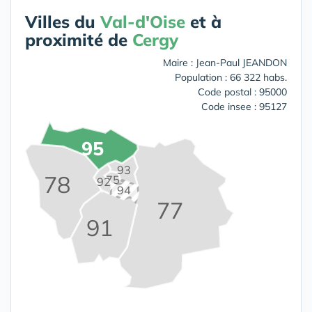
Villes du
Val-d'Oise
et à
proximité de
Cergy
Maire : Jean-Paul JEANDON
Population : 66 322 habs.
Code postal : 95000
Code insee : 95127
95
93
78
75
92
94
77
91