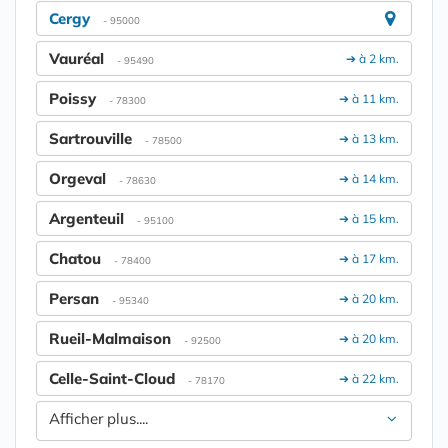
Cergy
- 95000
Vauréal
➔ à 2 km.
- 95490
Poissy
➔ à 11 km.
- 78300
Sartrouville
➔ à 13 km.
- 78500
Orgeval
➔ à 14 km.
- 78630
Argenteuil
➔ à 15 km.
- 95100
Chatou
➔ à 17 km.
- 78400
Persan
➔ à 20 km.
- 95340
Rueil-Malmaison
➔ à 20 km.
- 92500
Celle-Saint-Cloud
➔ à 22 km.
- 78170
Afficher plus....