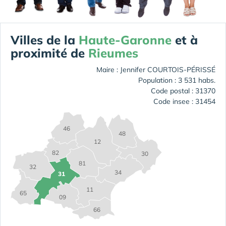
Villes de la
Haute-Garonne
et à
proximité de
Rieumes
Maire : Jennifer COURTOIS-PÉRISSÉ
Population : 3 531 habs.
Code postal : 31370
Code insee : 31454
46
48
12
82
30
81
32
34
31
11
65
09
66