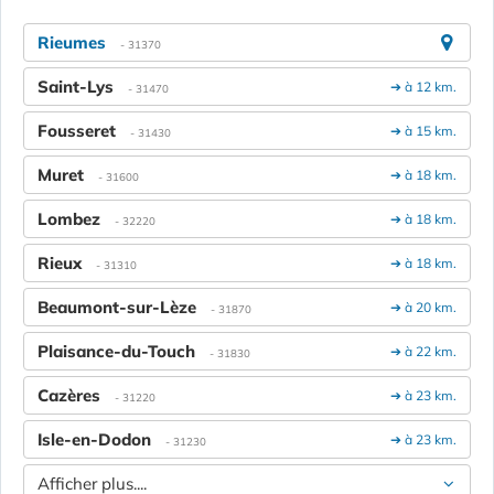
Rieumes
- 31370
Saint-Lys
➔ à 12 km.
- 31470
Fousseret
➔ à 15 km.
- 31430
Muret
➔ à 18 km.
- 31600
Lombez
➔ à 18 km.
- 32220
Rieux
➔ à 18 km.
- 31310
Beaumont-sur-Lèze
➔ à 20 km.
- 31870
Plaisance-du-Touch
➔ à 22 km.
- 31830
Cazères
➔ à 23 km.
- 31220
Isle-en-Dodon
➔ à 23 km.
- 31230
Afficher plus....