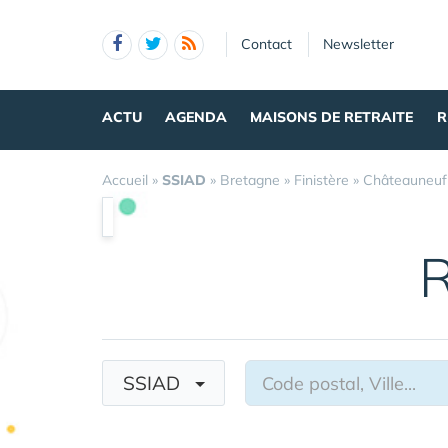
Panneau de gestion des cookies
Contact
Newsletter
ACTU
AGENDA
MAISONS DE RETRAITE
R
Accueil
»
SSIAD
»
Bretagne
»
Finistère
»
Châteauneuf
R
SSIAD