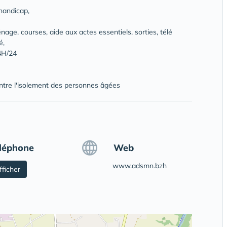
 handicap,
age, courses, aide aux actes essentiels, sorties, télé
é,
24H/24
ontre l'isolement des personnes âgées
léphone
Web
www.adsmn.bzh
fficher