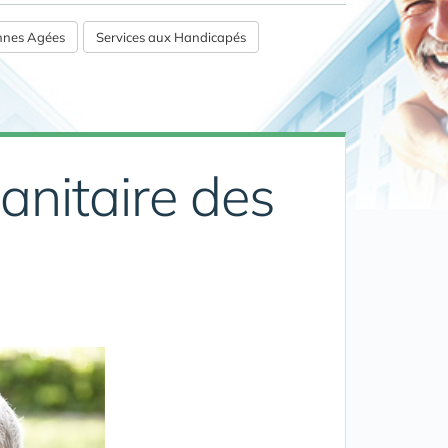
onnes Agées
Services aux Handicapés
anitaire des