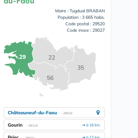
du-Faou
Maire : Tugdual BRABAN
Population : 3 665 habs.
Code postal : 29520
Code insee : 29027
29
22
35
56
Châteauneuf-du-Faou
- 29520
Gourin
➔ à 16 km.
- 56110
Briec
➔ à 17 km.
- 29510