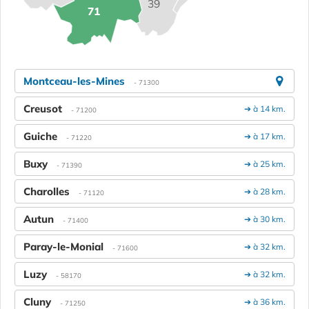
39
71
Montceau-les-Mines
- 71300
Creusot
➔ à 14 km.
- 71200
Guiche
➔ à 17 km.
- 71220
Buxy
➔ à 25 km.
- 71390
Charolles
➔ à 28 km.
- 71120
Autun
➔ à 30 km.
- 71400
Paray-le-Monial
➔ à 32 km.
- 71600
Luzy
➔ à 32 km.
- 58170
Cluny
➔ à 36 km.
- 71250