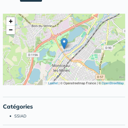
+
−
Leaflet
|
© Openstreetmap France | ©
OpenStreetMap
Catégories
SSIAD