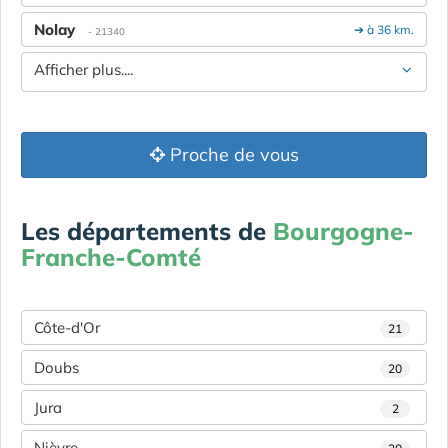
Nolay
➔ à 36 km.
- 21340
Afficher plus....
Proche de vous
Les départements de
Bourgogne-
Franche-Comté
Côte-d'Or
21
Doubs
20
Jura
2
Nièvre