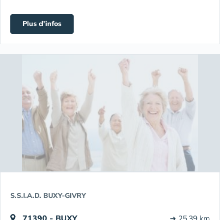
Plus d'infos
S.S.I.A.D. BUXY-GIVRY
71390 - BUXY
➔ 25.39 km