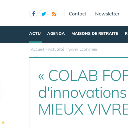
Panneau de gestion des cookies
Contact
Newsletter
ACTU
AGENDA
MAISONS DE RETRAITE
R
Accueil
»
Actualité
»
Silver Economie
« COLAB FOR
d'innovations
MIEUX VIVRE 