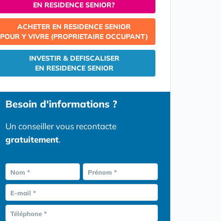
EN RESIDENCE SENIOR?
ACHETER EN RESIDENCE SENIOR
POUR Y VIVRE (PROPRIETAIRE OCCUPANT)
INVESTIR & DEFISCALISER
EN RESIDENCE SENIOR
Besoin d'informations ?
Un conseiller vous recontacte
gratuitement
.
Nom *
Prénom *
E-mail *
Téléphone *