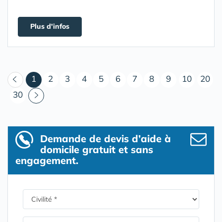
Plus d'infos
(courant)
1
2
3
4
5
6
7
8
9
10
20
30
Demande de devis d’aide à
domicile gratuit et sans
engagement.