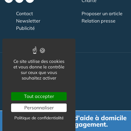
Charte
Contact
Proposer un article
Newsletter
Relation presse
Publicité
Ce site utilise des cookies
Actualité
et vous donne le contrôle
sur ceux que vous
Maisons de retraite
souhaitez activer
Résidences Service
Tout accepter
Liens Utiles
Personnaliser
Services à la personne
Demande de devis d’aide à domicile
Politique de confidentialité
Logement Senior
gratuit et sans engagement.
Bien-être