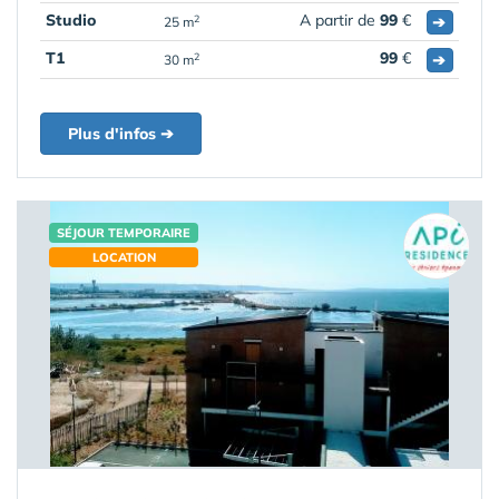
Studio
A partir de
99
€
➔
2
25 m
T1
99
€
➔
2
30 m
Plus d'infos ➔
SÉJOUR TEMPORAIRE
LOCATION