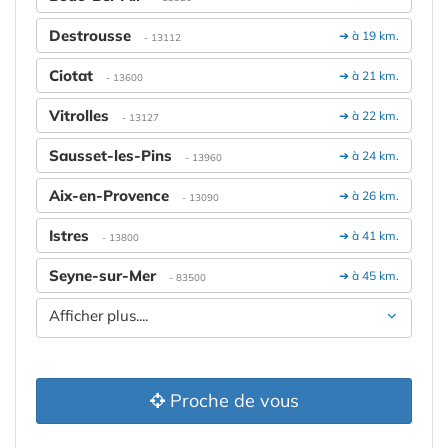
Destrousse
➔ à 19 km.
- 13112
Ciotat
➔ à 21 km.
- 13600
Vitrolles
➔ à 22 km.
- 13127
Sausset-les-Pins
➔ à 24 km.
- 13960
Aix-en-Provence
➔ à 26 km.
- 13090
Istres
➔ à 41 km.
- 13800
Seyne-sur-Mer
➔ à 45 km.
- 83500
Afficher plus....
Proche de vous