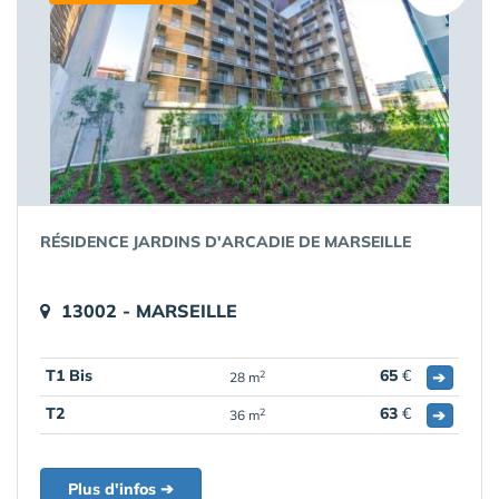
RÉSIDENCE JARDINS D'ARCADIE DE MARSEILLE
13002 - MARSEILLE
T1 Bis
65
€
➔
2
28 m
T2
63
€
➔
2
36 m
Plus d'infos ➔