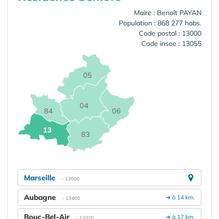
Maire : Benoît PAYAN
Population : 868 277 habs.
Code postal : 13000
Code insee : 13055
05
04
84
06
13
83
Marseille
- 13000
Aubagne
➔ à 14 km.
- 13400
Bouc-Bel-Air
➔ à 17 km.
- 13320