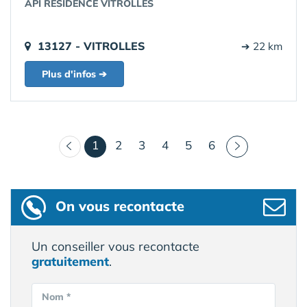
API RESIDENCE VITROLLES
13127 - VITROLLES
➔ 22 km
Plus d'infos ➔
(courant)
1
2
3
4
5
6
On vous recontacte
Un conseiller vous recontacte
gratuitement
.
Nom *