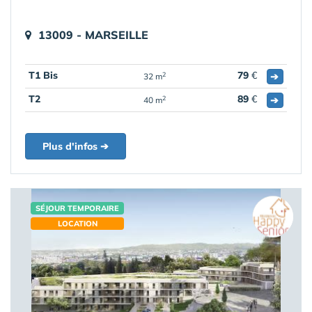
13009 - MARSEILLE
T1 Bis
79
€
➔
2
32 m
T2
89
€
➔
2
40 m
Plus d'infos ➔
SÉJOUR TEMPORAIRE
LOCATION