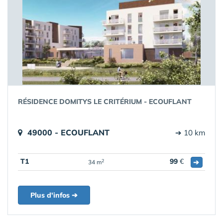
RÉSIDENCE DOMITYS LE CRITÉRIUM - ECOUFLANT
49000 - ECOUFLANT
➔ 10 km
T1
99
€
➔
2
34 m
Plus d'infos ➔