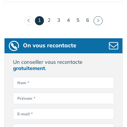
(courant)
1
2
3
4
5
6
On vous recontacte
Un conseiller vous recontacte
gratuitement
.
Nom *
Prénom *
E-mail *