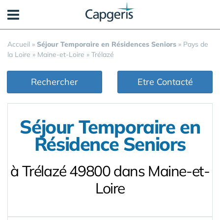
Panneau de gestion des cookies
Accueil
»
Séjour Temporaire en Résidences Seniors
»
Pays de
la Loire
»
Maine-et-Loire
»
Trélazé
Rechercher
Etre Contacté
Séjour Temporaire en
Résidence Seniors
à Trélazé 49800 dans Maine-et-
Loire