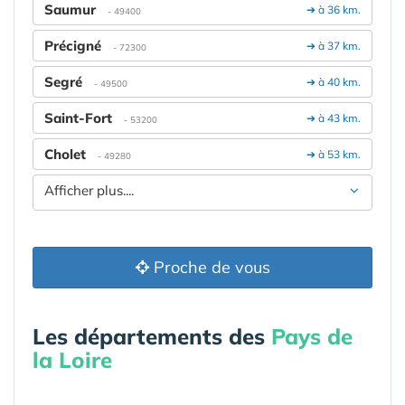
Saumur
➔ à 36 km.
- 49400
Précigné
➔ à 37 km.
- 72300
Segré
➔ à 40 km.
- 49500
Saint-Fort
➔ à 43 km.
- 53200
Cholet
➔ à 53 km.
- 49280
Afficher plus....
Proche de vous
Les départements des
Pays de
la Loire