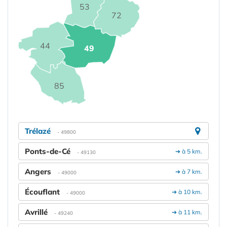
53
72
44
49
85
Trélazé
- 49800
Ponts-de-Cé
➔ à 5 km.
- 49130
Angers
➔ à 7 km.
- 49000
Écouflant
➔ à 10 km.
- 49000
Avrillé
➔ à 11 km.
- 49240