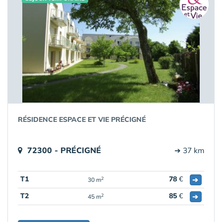
RÉSIDENCE ESPACE ET VIE PRÉCIGNÉ
72300 - PRÉCIGNÉ
➔ 37 km
T1
78
€
➔
2
30 m
T2
85
€
➔
2
45 m