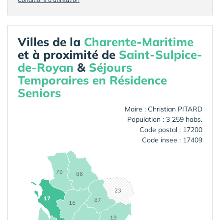
Villes de la
Charente-Maritime
et à proximité de
Saint-Sulpice-
de-Royan
&
Séjours
Temporaires en Résidence
Seniors
Maire : Christian PITARD
Population : 3 259 habs.
Code postal : 17200
Code insee : 17409
79
86
23
17
87
16
19