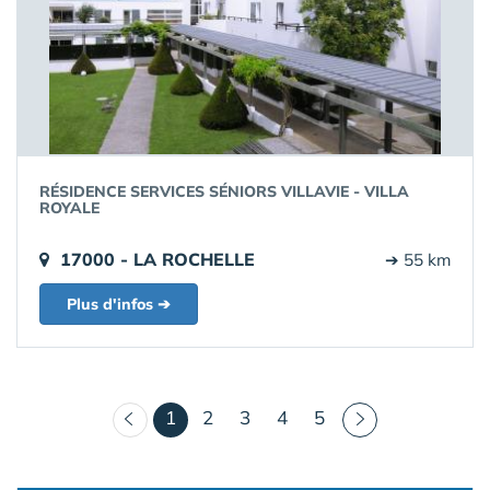
RÉSIDENCE SERVICES SÉNIORS VILLAVIE - VILLA
ROYALE
17000 - LA ROCHELLE
➔ 55 km
Plus d'infos ➔
(courant)
1
2
3
4
5