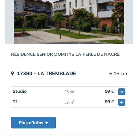
RÉSIDENCE SENIOR DOMITYS LA PERLE DE NACRE
17390 - LA TREMBLADE
➔ 15 km
Studio
99
€
➔
2
25 m
T1
99
€
➔
2
32 m
Plus d'infos ➔