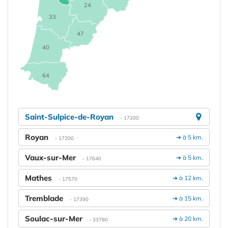
24
33
47
40
64
Saint-Sulpice-de-Royan
- 17200
Royan
➔ à 5 km.
- 17200
Vaux-sur-Mer
➔ à 5 km.
- 17640
Mathes
➔ à 12 km.
- 17570
Tremblade
➔ à 15 km.
- 17390
Soulac-sur-Mer
➔ à 20 km.
- 33780