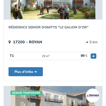
RÉSIDENCE SENIOR DOMITYS "LE GALION D'OR"
17200 - ROYAN
➔ 5 km
T1
99
€
➔
2
29 m
Plus d'infos ➔
SÉJOUR TEMPORAIRE