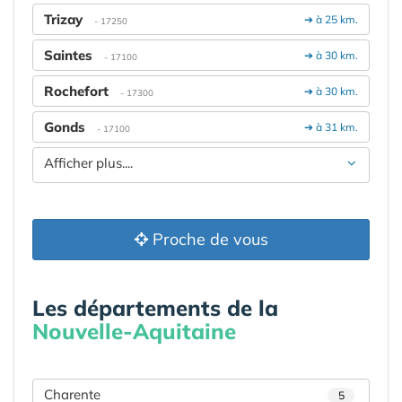
Trizay
➔ à 25 km.
- 17250
Saintes
➔ à 30 km.
- 17100
Rochefort
➔ à 30 km.
- 17300
Gonds
➔ à 31 km.
- 17100
Afficher plus....
Proche de vous
Les départements de la
Nouvelle-Aquitaine
Charente
5