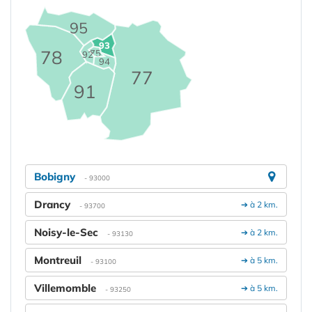
95
93
78
75
92
94
77
91
Bobigny
- 93000
Drancy
➔ à 2 km.
- 93700
Noisy-le-Sec
➔ à 2 km.
- 93130
Montreuil
➔ à 5 km.
- 93100
Villemomble
➔ à 5 km.
- 93250