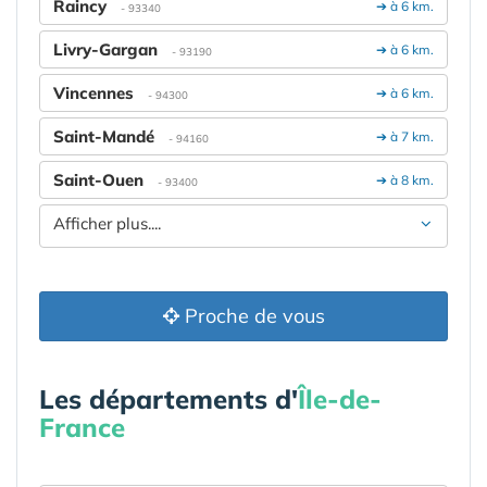
Raincy
➔ à 6 km.
- 93340
Livry-Gargan
➔ à 6 km.
- 93190
Vincennes
➔ à 6 km.
- 94300
Saint-Mandé
➔ à 7 km.
- 94160
Saint-Ouen
➔ à 8 km.
- 93400
Afficher plus....
Proche de vous
Les départements d'
Île-de-
France