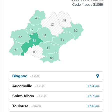
Code insee : 31069
46
48
12
82
30
81
32
34
31
11
65
09
66
Blagnac
- 31700
Aucamville
➔ à 4 km.
- 31140
Saint-Alban
➔ à 7 km.
- 31140
Toulouse
➔ à 6 km.
- 31000