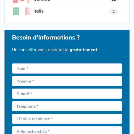
Italie
1
Besoin d'informations ?
Un conseiller vous recontacte
gratuitement
.
Nom *
Prénom *
E-mail *
Téléphone *
CP ville résidence *
Ville recherchée *