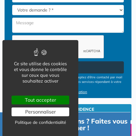
Ce site utilise des cookies
Envoyer
et vous donne le contrôle
sur ceux que vous
En cliquant sur le bouton ENVOYER vous acceptez d’être contacté par mail
souhaitez activer
ou téléphone par les opérateurs de résidences services répondant à votre
demande
Conditions d'utilisation
Tout accepter
INVESTIR EN RESIDENCE
Personnaliser
SENIOR
Besoin d'informations ? Faites vous
Politique de confidentialité
accompagner !
UN SEJOUR TEMPORAIIRE
EN RESIDENCE SENIOR?