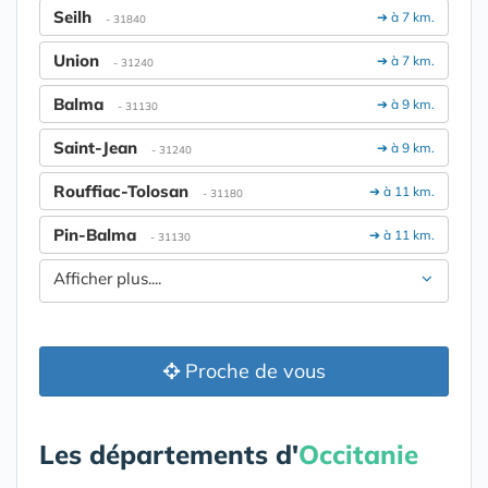
Seilh
➔ à 7 km.
- 31840
Union
➔ à 7 km.
- 31240
Balma
➔ à 9 km.
- 31130
Saint-Jean
➔ à 9 km.
- 31240
Rouffiac-Tolosan
➔ à 11 km.
- 31180
Pin-Balma
➔ à 11 km.
- 31130
Afficher plus....
Proche de vous
Les départements d'
Occitanie