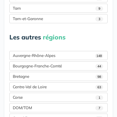
Tarn
9
Tarn-et-Garonne
3
Les autres
régions
Auvergne-Rhône-Alpes
148
Bourgogne-Franche-Comté
44
Bretagne
98
Centre-Val de Loire
63
Corse
1
DOM/TOM
7