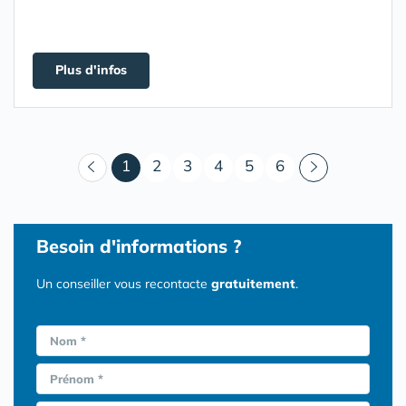
Plus d'infos
(courant)
1
2
3
4
5
6
Besoin d'informations ?
Un conseiller vous recontacte
gratuitement
.
Nom *
Prénom *