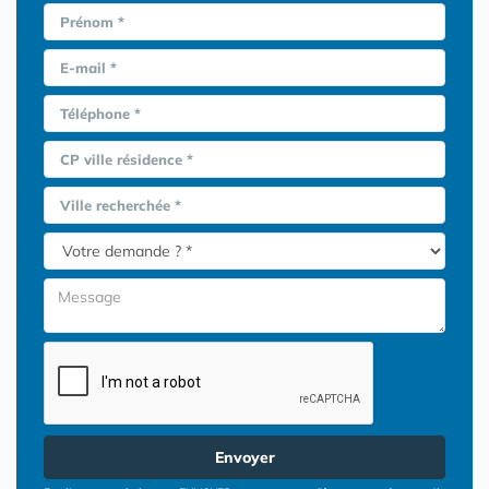
Prénom *
E-mail *
Téléphone *
CP ville résidence *
Ville recherchée *
Envoyer